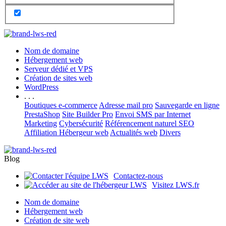
Nom de domaine
Hébergement web
Serveur dédié et VPS
Création de sites web
WordPress
. . .
Boutiques e-commerce
Adresse mail pro
Sauvegarde en ligne
PrestaShop
Site Builder Pro
Envoi SMS par Internet
Marketing
Cybersécurité
Référencement naturel SEO
Affiliation Hébergeur web
Actualités web
Divers
Blog
Contactez-nous
Visitez LWS.fr
Nom de domaine
Hébergement web
Création de site web