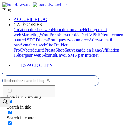
Blog
ACCUEIL BLOG
CATÉGORIES
Création de sites web
Nom de domaine
Hébergement
web
Marketing
WordPress
Serveur dédié et VPS
Référencement
naturel SEO
Divers
Boutiques e-commerce
Adresse mail
pro
Actualités web
Site Builder
Pro
Cybersécurité
PrestaShop
Sauvegarde en ligne
Affiliation
Hébergeur web
Sécurité
Envoi SMS par Internet
ESPACE CLIENT
Exact matches only
Search in title
Search in content