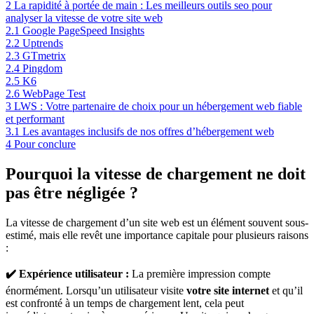
2
La rapidité à portée de main : Les meilleurs outils seo pour
analyser la vitesse de votre site web
2.1
Google PageSpeed Insights
2.2
Uptrends
2.3
GTmetrix
2.4
Pingdom
2.5
K6
2.6
WebPage Test
3
LWS : Votre partenaire de choix pour un hébergement web fiable
et performant
3.1
Les avantages inclusifs de nos offres d’hébergement web
4
Pour conclure
Pourquoi la vitesse de chargement ne doit
pas être négligée ?
La vitesse de chargement d’un site web est un élément souvent sous-
estimé, mais elle revêt une importance capitale pour plusieurs raisons
:
✔️ Expérience utilisateur :
La première impression compte
énormément. Lorsqu’un utilisateur visite
votre site internet
et qu’il
est confronté à un temps de chargement lent, cela peut