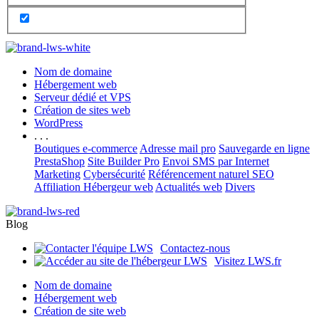
Nom de domaine
Hébergement web
Serveur dédié et VPS
Création de sites web
WordPress
. . .
Boutiques e-commerce
Adresse mail pro
Sauvegarde en ligne
PrestaShop
Site Builder Pro
Envoi SMS par Internet
Marketing
Cybersécurité
Référencement naturel SEO
Affiliation Hébergeur web
Actualités web
Divers
Blog
Contactez-nous
Visitez LWS.fr
Nom de domaine
Hébergement web
Création de site web