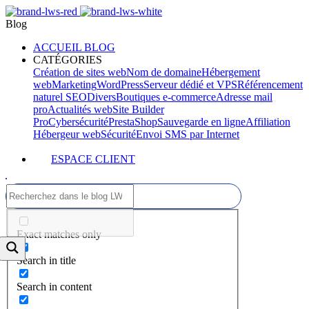
Blog
ACCUEIL BLOG
CATÉGORIES
Création de sites web
Nom de domaine
Hébergement
web
Marketing
WordPress
Serveur dédié et VPS
Référencement
naturel SEO
Divers
Boutiques e-commerce
Adresse mail
pro
Actualités web
Site Builder
Pro
Cybersécurité
PrestaShop
Sauvegarde en ligne
Affiliation
Hébergeur web
Sécurité
Envoi SMS par Internet
ESPACE CLIENT
Exact matches only
Search in title
Search in content