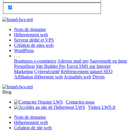
Nom de domaine
Hébergement web
Serveur dédié et VPS
Création de sites web
WordPress
. . .
Boutiques e-commerce
Adresse mail pro
Sauvegarde en ligne
PrestaShop
Site Builder Pro
Envoi SMS par Internet
Marketing
Cybersécurité
Référencement naturel SEO
Affiliation Hébergeur web
Actualités web
Divers
Blog
Contactez-nous
Visitez LWS.fr
Nom de domaine
Hébergement web
Création de site web