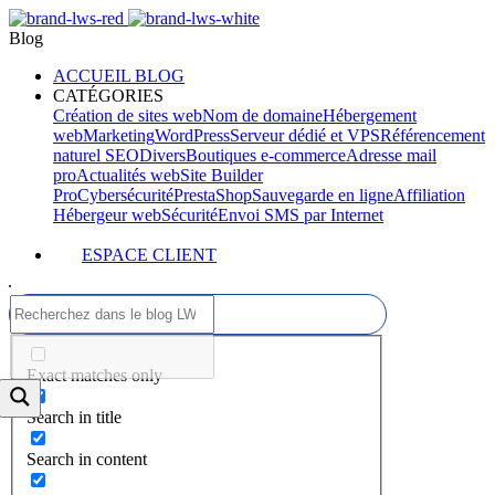
Blog
ACCUEIL BLOG
CATÉGORIES
Création de sites web
Nom de domaine
Hébergement
web
Marketing
WordPress
Serveur dédié et VPS
Référencement
naturel SEO
Divers
Boutiques e-commerce
Adresse mail
pro
Actualités web
Site Builder
Pro
Cybersécurité
PrestaShop
Sauvegarde en ligne
Affiliation
Hébergeur web
Sécurité
Envoi SMS par Internet
ESPACE CLIENT
Exact matches only
Search in title
Search in content