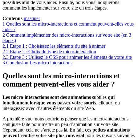
possibles
afin de vous aider. Ensuite, nous vous indiquerons
comment les implémenter sur votre site en trois étapes.
Contenus
masquer
1
Quelles sont les micro-interactions et comment peuvent-elles vous
aider ?
2
Comment implémenter des micro-interactions sur votre site (en 3
étapes)
2.1
Etape 1 : Choisissez les éléments du site à animer
2.2
Etape 2 : Choix du type de micro-interaction
2.3
Etape 3 : Utilisez le CSS pour animer les éléments de votre site
3
Conclusion Les micro interactions
Quelles sont les micro-interactions et
comment peuvent-elles vous aider ?
Les micro-interactions sont des animations
subtiles
qui
fonctionnent lorsque vous passez votre souris
, cliquez, ou
interagissez avec d’autres éléments du site Web.
A première vue, nous pourrions penser que les micro-interactions
sont juste faite pour mettre un peu d’animation sur votre site.
Cependant, cela ne s’arrête pas là. En fait,
ces petites animations
peuvent rendre votre site plus convivial
pour les raisons suivantes