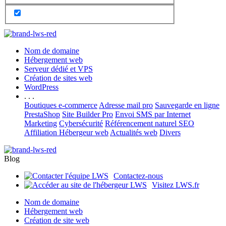
Nom de domaine
Hébergement web
Serveur dédié et VPS
Création de sites web
WordPress
. . .
Boutiques e-commerce
Adresse mail pro
Sauvegarde en ligne
PrestaShop
Site Builder Pro
Envoi SMS par Internet
Marketing
Cybersécurité
Référencement naturel SEO
Affiliation Hébergeur web
Actualités web
Divers
Blog
Contactez-nous
Visitez LWS.fr
Nom de domaine
Hébergement web
Création de site web