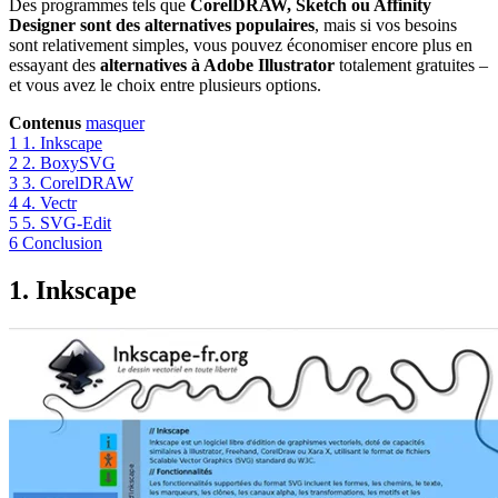
Des programmes tels que
CorelDRAW, Sketch ou Affinity
Designer sont des alternatives populaires
, mais si vos besoins
sont relativement simples, vous pouvez économiser encore plus en
essayant des
alternatives à Adobe Illustrator
totalement gratuites –
et vous avez le choix entre plusieurs options.
Contenus
masquer
1
1. Inkscape
2
2. BoxySVG
3
3. CorelDRAW
4
4. Vectr
5
5. SVG-Edit
6
Conclusion
1. Inkscape