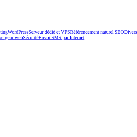
ting
WordPress
Serveur dédié et VPS
Référencement naturel SEO
Divers
ébergeur web
Sécurité
Envoi SMS par Internet