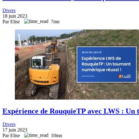
Divers
18 juin 2023
Par Elise
7mn
Expérience de RouquieTP avec LWS : Un t
Divers
17 juin 2023
Par Elise
10mn