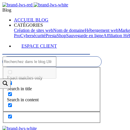
Blog
ACCUEIL BLOG
CATÉGORIES
Création de sites web
Nom de domaine
Hébergement web
Marke
Pro
Cybersécurité
PrestaShop
Sauvegarde en ligne
Affiliation H
ESPACE CLIENT
Exact matches only
Search in title
Search in content