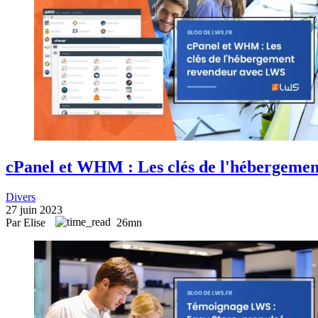
cPanel et WHM : Les clés de l'hébergeme
Divers
27 juin 2023
Par Elise
26mn