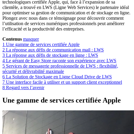
technologiques certifiée Apple, qui, face à l’expansion de sa
clientèle, a trouvé en LWS (Ligne Web Services) le partenaire idéal
pour optimiser sa gestion de communication et de stockage en ligne.
Plongez avec nous dans ce témoignage pour découvrir comment
l’utilisation de services numériques professionnels peut améliorer
l’efficacité et la productivité des entreprises.
Contenus
masquer
1
Une gamme de services certifiée Apple
2
La réponse aux défis de communication mail : LWS
3
La réponse aux défis de stockage en ligne : LWS
4
Le gérant de Easy Store raconte son expérience avec LWS
5
Services de messagerie professionnelle de LWS : flexibilité,
sécurité et délivrabilité maximale
6
La Solution de Stockage en Ligne Cloud Drive de LWS
7
Une interface facile à utiliser et un support client exceptionnel
8
Regard vers l’avenir
Une gamme de services certifiée Apple