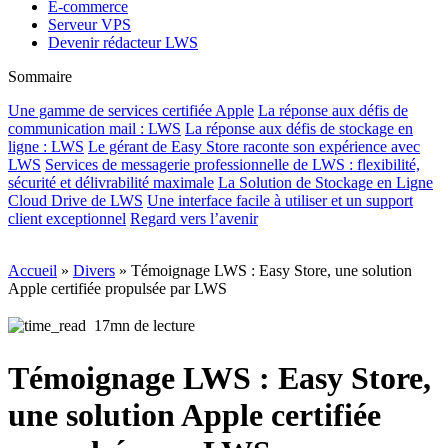
E-commerce
Serveur VPS
Devenir rédacteur LWS
Sommaire
Une gamme de services certifiée Apple
La réponse aux défis de
communication mail : LWS
La réponse aux défis de stockage en
ligne : LWS
Le gérant de Easy Store raconte son expérience avec
LWS
Services de messagerie professionnelle de LWS : flexibilité,
sécurité et délivrabilité maximale
La Solution de Stockage en Ligne
Cloud Drive de LWS
Une interface facile à utiliser et un support
client exceptionnel
Regard vers l’avenir
Accueil
»
Divers
»
Témoignage LWS : Easy Store, une solution
Apple certifiée propulsée par LWS
17mn de lecture
Témoignage LWS : Easy Store,
une solution Apple certifiée