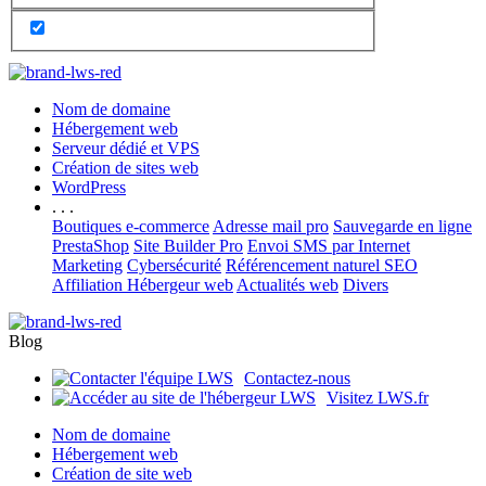
Nom de domaine
Hébergement web
Serveur dédié et VPS
Création de sites web
WordPress
. . .
Boutiques e-commerce
Adresse mail pro
Sauvegarde en ligne
PrestaShop
Site Builder Pro
Envoi SMS par Internet
Marketing
Cybersécurité
Référencement naturel SEO
Affiliation Hébergeur web
Actualités web
Divers
Blog
Contactez-nous
Visitez LWS.fr
Nom de domaine
Hébergement web
Création de site web