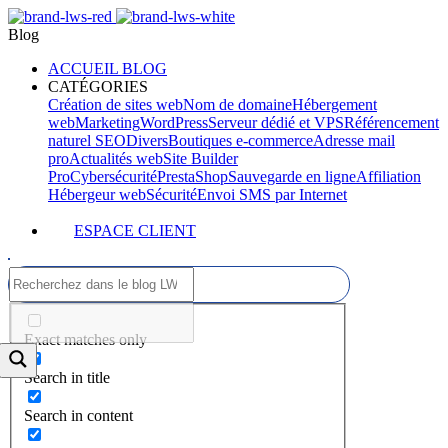
Blog
ACCUEIL BLOG
CATÉGORIES
Création de sites web
Nom de domaine
Hébergement
web
Marketing
WordPress
Serveur dédié et VPS
Référencement
naturel SEO
Divers
Boutiques e-commerce
Adresse mail
pro
Actualités web
Site Builder
Pro
Cybersécurité
PrestaShop
Sauvegarde en ligne
Affiliation
Hébergeur web
Sécurité
Envoi SMS par Internet
ESPACE CLIENT
Exact matches only
Search in title
Search in content