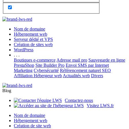
Nom de domaine
Hébergement web
Serveur dédié et VPS
Création de sites web
WordPress
. . .
Boutiques e-commerce
Adresse mail pro
Sauvegarde en ligne
PrestaShop
Site Builder Pro
Envoi SMS par Internet
Marketing
Cybersécurité
Référencement naturel SEO
Affiliation Hébergeur web
Actualités web
Divers
Blog
Contactez-nous
Visitez LWS.fr
Nom de domaine
Hébergement web
Création de site web