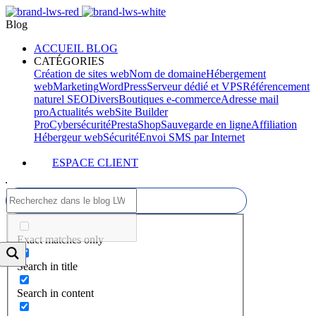
Blog
ACCUEIL BLOG
CATÉGORIES
Création de sites web
Nom de domaine
Hébergement
web
Marketing
WordPress
Serveur dédié et VPS
Référencement
naturel SEO
Divers
Boutiques e-commerce
Adresse mail
pro
Actualités web
Site Builder
Pro
Cybersécurité
PrestaShop
Sauvegarde en ligne
Affiliation
Hébergeur web
Sécurité
Envoi SMS par Internet
ESPACE CLIENT
Exact matches only
Search in title
Search in content