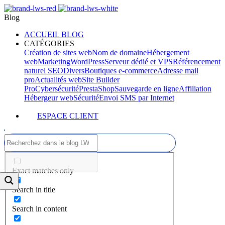
Blog
ACCUEIL BLOG
CATÉGORIES
Création de sites web
Nom de domaine
Hébergement
web
Marketing
WordPress
Serveur dédié et VPS
Référencement
naturel SEO
Divers
Boutiques e-commerce
Adresse mail
pro
Actualités web
Site Builder
Pro
Cybersécurité
PrestaShop
Sauvegarde en ligne
Affiliation
Hébergeur web
Sécurité
Envoi SMS par Internet
ESPACE CLIENT
Exact matches only
Search in title
Search in content