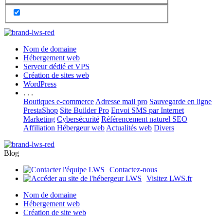
Nom de domaine
Hébergement web
Serveur dédié et VPS
Création de sites web
WordPress
. . .
Boutiques e-commerce
Adresse mail pro
Sauvegarde en ligne
PrestaShop
Site Builder Pro
Envoi SMS par Internet
Marketing
Cybersécurité
Référencement naturel SEO
Affiliation Hébergeur web
Actualités web
Divers
Blog
Contactez-nous
Visitez LWS.fr
Nom de domaine
Hébergement web
Création de site web