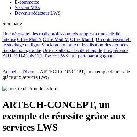
E-commerce
Serveur VPS
Devenir rédacteur LWS
Sommaire
Une nécessité : les mails professionnels adaptés à une activité
intense
Offre Mail S
Offre Mail M
Offre Mail L
Un outil essentiel :
le stockage en ligne
Stockage en ligne et localisation des données
Satisfaction garantie
Une installation facile et rapide
L’expérience
ARTECH-CONCEPT avec LWS : un partenariat gagnant
Accueil
»
Divers
»
ARTECH-CONCEPT, un exemple de réussite
grâce aux services LWS
7mn de lecture
ARTECH-CONCEPT, un
exemple de réussite grâce aux
services LWS