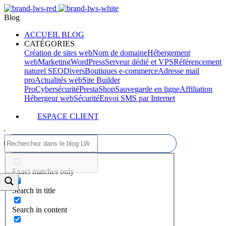
Blog
ACCUEIL BLOG
CATÉGORIES
Création de sites web
Nom de domaine
Hébergement
web
Marketing
WordPress
Serveur dédié et VPS
Référencement
naturel SEO
Divers
Boutiques e-commerce
Adresse mail
pro
Actualités web
Site Builder
Pro
Cybersécurité
PrestaShop
Sauvegarde en ligne
Affiliation
Hébergeur web
Sécurité
Envoi SMS par Internet
ESPACE CLIENT
Exact matches only
Search in title
Search in content