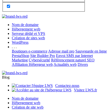
Nom de domaine
Hébergement web
Serveur dédié et VPS
Création de sites web
WordPress
. . .
Boutiques e-commerce
Adresse mail pro
Sauvegarde en ligne
PrestaShop
Site Builder Pro
Envoi SMS par Internet
Marketing
Cybersécurité
Référencement naturel SEO
Affiliation Hébergeur web
Actualités web
Divers
Blog
Contactez-nous
Visitez LWS.fr
Nom de domaine
Hébergement web
Création de site web