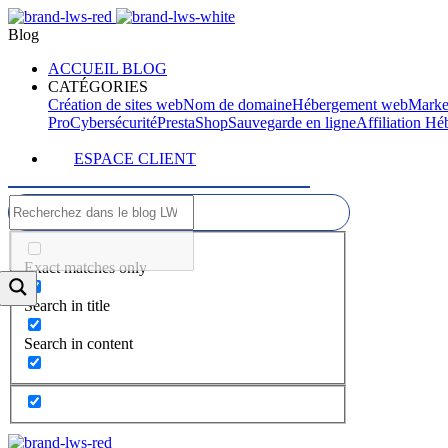
Blog
ACCUEIL BLOG
CATÉGORIES
Création de sites web
Nom de domaine
Hébergement web
Marke
Pro
Cybersécurité
PrestaShop
Sauvegarde en ligne
Affiliation H
ESPACE CLIENT
Exact matches only
Search in title
Search in content