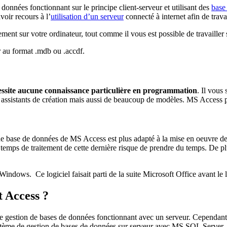
onnées fonctionnant sur le principe client-serveur et utilisant des
base
voir recours à l’
utilisation d’un serveur
connecté à internet afin de trava
ement sur votre ordinateur, tout comme il vous est possible de travaille
 au format .mdb ou .accdf.
essite aucune connaissance particulière en programmation
. Il vous
ssistants de création mais aussi de beaucoup de modèles. MS Access per
 de base de données de MS Access est plus adapté à la mise en oeuvre 
e temps de traitement de cette dernière risque de prendre du temps. De
indows. Ce logiciel faisait parti de la suite Microsoft Office avant le
t Access ?
gestion de bases de données fonctionnant avec un serveur. Cependant il 
ystème de gestion de bases de données sur serveur avec MS SQL Server.