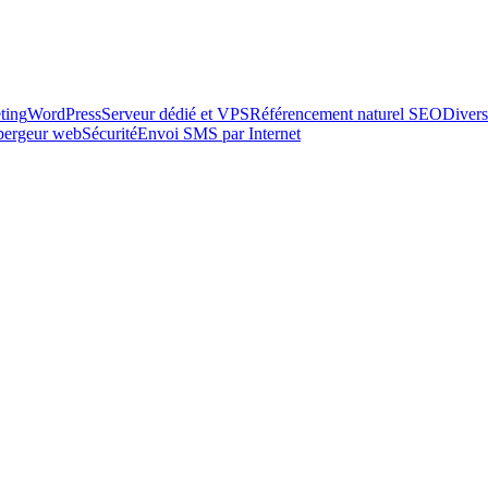
ting
WordPress
Serveur dédié et VPS
Référencement naturel SEO
Divers
ébergeur web
Sécurité
Envoi SMS par Internet