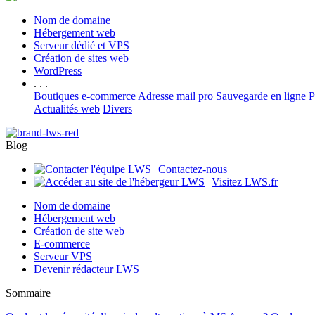
Nom de domaine
Hébergement web
Serveur dédié et VPS
Création de sites web
WordPress
. . .
Boutiques e-commerce
Adresse mail pro
Sauvegarde en ligne
P
Actualités web
Divers
Blog
Contactez-nous
Visitez LWS.fr
Nom de domaine
Hébergement web
Création de site web
E-commerce
Serveur VPS
Devenir rédacteur LWS
Sommaire