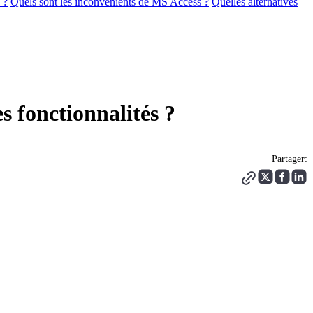
 ?
Quels sont les inconvénients de MS Access ?
Quelles alternatives
s fonctionnalités ?
Partager: