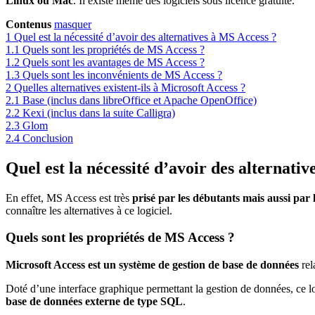
Linux ou Mac
. Il existe même des logiciels sous licence gratuite.
Contenus
masquer
1
Quel est la nécessité d’avoir des alternatives à MS Access ?
1.1
Quels sont les propriétés de MS Access ?
1.2
Quels sont les avantages de MS Access ?
1.3
Quels sont les inconvénients de MS Access ?
2
Quelles alternatives existent-ils à Microsoft Access ?
2.1
Base (inclus dans libreOffice et Apache OpenOffice)
2.2
Kexi (inclus dans la suite Calligra)
2.3
Glom
2.4
Conclusion
Quel est la nécessité d’avoir des alternati
En effet, MS Access est très
prisé par les débutants mais aussi par l
connaître les alternatives à ce logiciel.
Quels sont les propriétés de MS Access ?
Microsoft Access est un système de gestion de base de données
rel
Doté d’une interface graphique permettant la gestion de données, ce l
base de données externe de type SQL
.