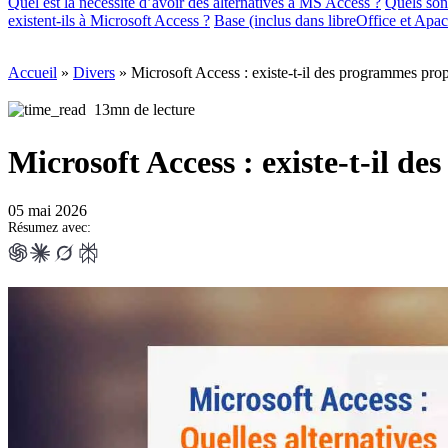
Quel est la nécessité d’avoir des alternatives à MS Access ?
Quels son
existent-ils à Microsoft Access ?
Base (inclus dans libreOffice et Ap
Accueil
»
Divers
»
Microsoft Access : existe-t-il des programmes pro
13mn de lecture
Microsoft Access : existe-t-il d
05 mai 2026
Résumez avec: