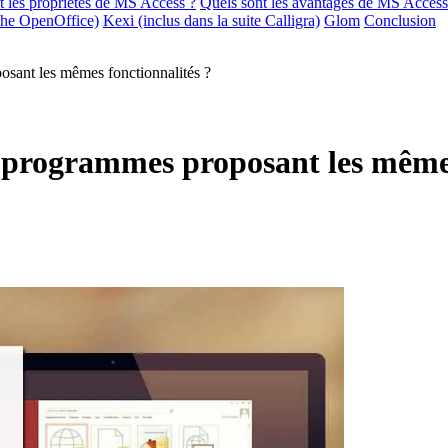
t les propriétés de MS Access ?
Quels sont les avantages de MS Access
ache OpenOffice)
Kexi (inclus dans la suite Calligra)
Glom
Conclusion
posant les mêmes fonctionnalités ?
es programmes proposant les même