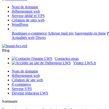
Nom de domaine
Hébergement web
Serveur dédié et VPS
Création de sites web
WordPress
. . .
Boutiques e-commerce
Adresse mail pro
Sauvegarde en ligne
P
Actualités web
Divers
Blog
Contactez-nous
Visitez LWS.fr
Nom de domaine
Hébergement web
Création de site web
E-commerce
Serveur VPS
Devenir rédacteur LWS
Sommaire