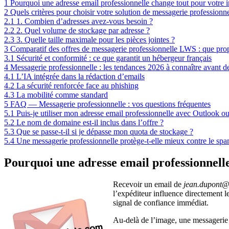
1
Pourquoi une adresse email professionnelle change tout pour votre 
2
Quels critères pour choisir votre solution de messagerie professionne
2.1
1. Combien d’adresses avez-vous besoin ?
2.2
2. Quel volume de stockage par adresse ?
2.3
3. Quelle taille maximale pour les pièces jointes ?
3
Comparatif des offres de messagerie professionnelle LWS : que pro
3.1
Sécurité et conformité : ce que garantit un hébergeur français
4
Messagerie professionnelle : les tendances 2026 à connaître avant de
4.1
L’IA intégrée dans la rédaction d’emails
4.2
La sécurité renforcée face au phishing
4.3
La mobilité comme standard
5
FAQ — Messagerie professionnelle : vos questions fréquentes
5.1
Puis-je utiliser mon adresse email professionnelle avec Outlook o
5.2
Le nom de domaine est-il inclus dans l’offre ?
5.3
Que se passe-t-il si je dépasse mon quota de stockage ?
5.4
Une messagerie professionnelle protège-t-elle mieux contre le spa
Pourquoi une adresse email professionnell
Recevoir un email de
jean.dupont
l’expéditeur influence directement l
signal de confiance immédiat.
Au-delà de l’image, une messagerie 