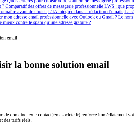
mage
Quels critères pour choisir votre solution de messagerie professionn
s ?
Comparatif des offres de messagerie professionnelle LWS : que prop
connaître avant de choisir
L’IA intégrée dans la rédaction d’emails
La sé
iser mon adresse email professionnelle avec Outlook ou Gmail ?
Le nom d
e mieux contre le spam qu’une adresse gratuite ?
tion email
isir la bonne solution email
om de domaine, ex. : contact@masociete.fr) renforce immédiatement votre
t des tarifs réels.