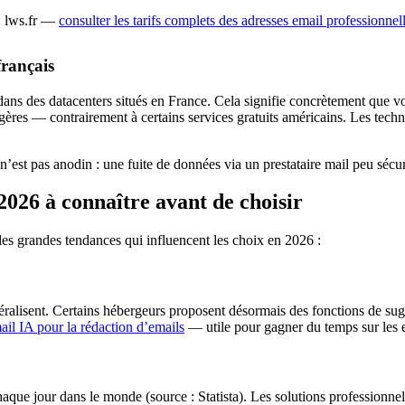
: lws.fr —
consulter les tarifs complets des adresses email professionn
français
 dans des datacenters situés en France. Cela signifie concrètement qu
ngères — contrairement à certains services gratuits américains. Les techni
 n’est pas anodin : une fuite de données via un prestataire mail peu séc
2026 à connaître avant de choisir
es grandes tendances qui influencent les choix en 2026 :
 généralisent. Certains hébergeurs proposent désormais des fonctions de 
mail IA pour la rédaction d’emails
— utile pour gagner du temps sur les em
chaque jour dans le monde (source : Statista). Les solutions professio