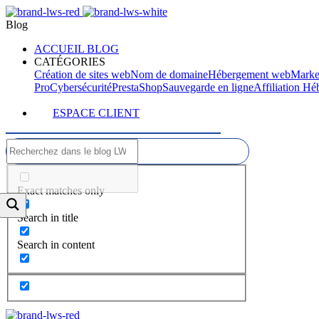
Blog
ACCUEIL BLOG
CATÉGORIES
Création de sites web
Nom de domaine
Hébergement web
Marke
Pro
Cybersécurité
PrestaShop
Sauvegarde en ligne
Affiliation H
ESPACE CLIENT
Exact matches only
Search in title
Search in content