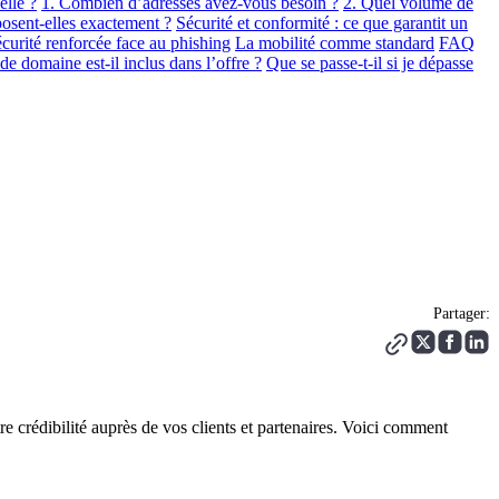
elle ?
1. Combien d’adresses avez-vous besoin ?
2. Quel volume de
osent-elles exactement ?
Sécurité et conformité : ce que garantit un
curité renforcée face au phishing
La mobilité comme standard
FAQ
e domaine est-il inclus dans l’offre ?
Que se passe-t-il si je dépasse
Partager:
 crédibilité auprès de vos clients et partenaires. Voici comment