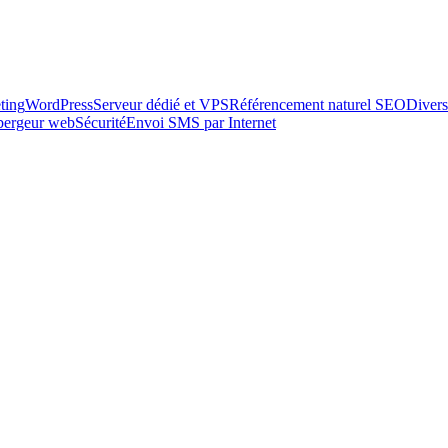
ting
WordPress
Serveur dédié et VPS
Référencement naturel SEO
Divers
ébergeur web
Sécurité
Envoi SMS par Internet