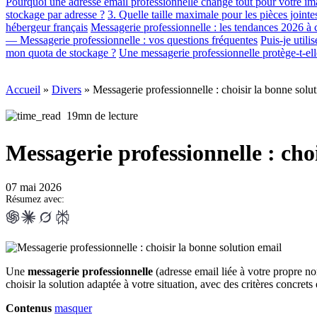
Pourquoi une adresse email professionnelle change tout pour votre i
stockage par adresse ?
3. Quelle taille maximale pour les pièces jointe
hébergeur français
Messagerie professionnelle : les tendances 2026 à 
— Messagerie professionnelle : vos questions fréquentes
Puis-je util
mon quota de stockage ?
Une messagerie professionnelle protège-t-ell
Accueil
»
Divers
»
Messagerie professionnelle : choisir la bonne solu
19mn de lecture
Messagerie professionnelle : cho
07 mai 2026
Résumez avec:
Une
messagerie professionnelle
(adresse email liée à votre propre n
choisir la solution adaptée à votre situation, avec des critères concrets e
Contenus
masquer