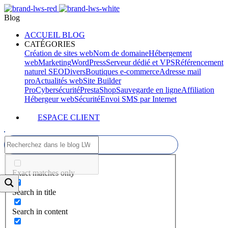
Blog
ACCUEIL BLOG
CATÉGORIES
Création de sites web
Nom de domaine
Hébergement
web
Marketing
WordPress
Serveur dédié et VPS
Référencement
naturel SEO
Divers
Boutiques e-commerce
Adresse mail
pro
Actualités web
Site Builder
Pro
Cybersécurité
PrestaShop
Sauvegarde en ligne
Affiliation
Hébergeur web
Sécurité
Envoi SMS par Internet
ESPACE CLIENT
Exact matches only
Search in title
Search in content