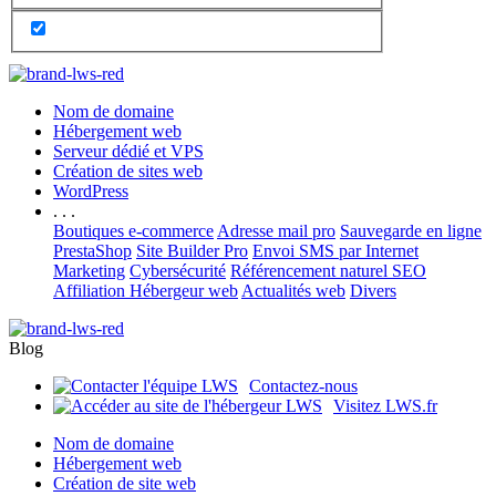
Nom de domaine
Hébergement web
Serveur dédié et VPS
Création de sites web
WordPress
. . .
Boutiques e-commerce
Adresse mail pro
Sauvegarde en ligne
PrestaShop
Site Builder Pro
Envoi SMS par Internet
Marketing
Cybersécurité
Référencement naturel SEO
Affiliation Hébergeur web
Actualités web
Divers
Blog
Contactez-nous
Visitez LWS.fr
Nom de domaine
Hébergement web
Création de site web