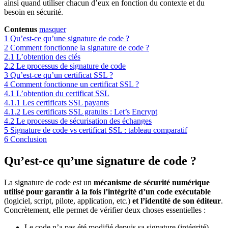
ainsi quand utiliser chacun d’eux en fonction du contexte et du
besoin en sécurité.
Contenus
masquer
1
Qu’est-ce qu’une signature de code ?
2
Comment fonctionne la signature de code ?
2.1
L’obtention des clés
2.2
Le processus de signature de code
3
Qu’est-ce qu’un certificat SSL ?
4
Comment fonctionne un certificat SSL ?
4.1
L’obtention du certificat SSL
4.1.1
Les certificats SSL payants
4.1.2
Les certificats SSL gratuits : Let’s Encrypt
4.2
Le processus de sécurisation des échanges
5
Signature de code vs certificat SSL : tableau comparatif
6
Conclusion
Qu’est-ce qu’une signature de code ?
La signature de code est un
mécanisme de sécurité numérique
utilisé pour garantir à la fois l’intégrité d’un code exécutable
(logiciel, script, pilote, application, etc.)
et l’identité de son éditeur
.
Concrètement, elle permet de vérifier deux choses essentielles :
Le code n’a pas été modifié depuis sa signature (intégrité),