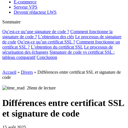
E-commerce
Serveur VPS
Devenir rédacteur LWS
Sommaire
Qu’est-ce qu’une signature de code ?
Comment fonctionne la
signature de code ?
L’obtention des clés
Le processus de signature
de code
Qu’est-ce qu’un certificat SSL ?
Comment fonctionne un
certificat SSL ?
L’obtention du certificat SSL
Le processus de
sécurisation des échanges
Signature de code vs certificat SSL :
tableau comparatif
Conclusion
Accueil
»
Divers
»
Différences entre certificat SSL et signature de
code
26mn de lecture
Différences entre certificat SSL
et signature de code
15 août 2025