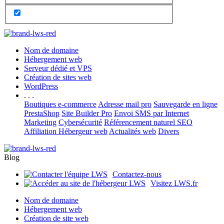
Nom de domaine
Hébergement web
Serveur dédié et VPS
Création de sites web
WordPress
. . .
Boutiques e-commerce
Adresse mail pro
Sauvegarde en ligne
PrestaShop
Site Builder Pro
Envoi SMS par Internet
Marketing
Cybersécurité
Référencement naturel SEO
Affiliation Hébergeur web
Actualités web
Divers
Blog
Contactez-nous
Visitez LWS.fr
Nom de domaine
Hébergement web
Création de site web