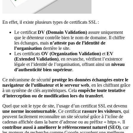
En effet, il existe plusieurs types de certificats SSL :
Le certificat
DV (Domain Validation)
assure uniquement
que le détenteur contrôle bien le nom de domaine. Il chiffre
les échanges, mais
n’atteste pas de l’identité de
l’organisation
derrière le site.
Les certificats
OV (Organization Validation)
et
EV
(Extended Validation)
, en revanche, vérifient l’existence
légale et l’identité de l’organisation, offrant ainsi un
niveau
d’authenticité bien supérieur
.
Ce mécanisme de sécurité
protège les données échangées
entre le
navigateur de l’utilisateur et le serveur web
, en les chiffrant grâce
à un système de clés asymétriques. Cela
empêche toute tentative
d’interception ou de modification lors du transfert
.
Quel que soit le type de site, l’usage d’un certificat SSL est devenu
une norme incontournable
. Ce certificat
rassure les visiteurs
, qui
peuvent facilement reconnaître un site sécurisé grâce à l’icône de
cadenas affichée dans la barre d’adresse ou au préfixe « https ». Il
contribue aussi à améliorer le référencement naturel (SEO)
, car
les moteurs de recherche comme Google accordent une meilleure