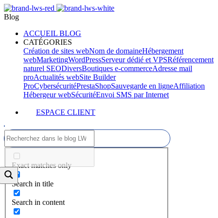
Blog
ACCUEIL BLOG
CATÉGORIES
Création de sites web
Nom de domaine
Hébergement
web
Marketing
WordPress
Serveur dédié et VPS
Référencement
naturel SEO
Divers
Boutiques e-commerce
Adresse mail
pro
Actualités web
Site Builder
Pro
Cybersécurité
PrestaShop
Sauvegarde en ligne
Affiliation
Hébergeur web
Sécurité
Envoi SMS par Internet
ESPACE CLIENT
Exact matches only
Search in title
Search in content