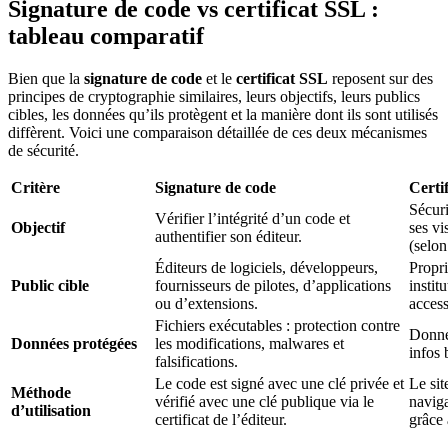
Signature de code vs certificat SSL :
tableau comparatif
Bien que la
signature de code
et le
certificat SSL
reposent sur des
principes de cryptographie similaires, leurs objectifs, leurs publics
cibles, les données qu’ils protègent et la manière dont ils sont utilisés
diffèrent. Voici une comparaison détaillée de ces deux mécanismes
de sécurité.
Critère
Signature de code
Certi
Sécuri
Vérifier l’intégrité d’un code et
Objectif
ses vi
authentifier son éditeur.
(selon
Éditeurs de logiciels, développeurs,
Propri
Public cible
fournisseurs de pilotes, d’applications
instit
ou d’extensions.
access
Fichiers exécutables : protection contre
Donnée
Données protégées
les modifications, malwares et
infos 
falsifications.
Le code est signé avec une clé privée et
Le sit
Méthode
vérifié avec une clé publique via le
naviga
d’utilisation
certificat de l’éditeur.
grâce 