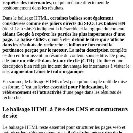
requêtes des internautes
, ce qui améliore directement le
positionnement dans les résultats.
Dans le balisage HTML,
certaines balises sont également
considérées comme
des piliers directs du SEO
.
Les
balises HN
(de <h1> à <h6>) indiquent la hiérarchie et la logique du contenu,
aidant Google à repérer les parties les plus importantes d’une
page
. La
balise
<title>
, quant à elle,
définit le titre qui s’affiche
dans les résultats de recherche
et
influence fortement la
pertinence perçue par le moteur
. La
méta description
complète
ce duo en fournissant un résumé du contenu sous le titre. De plus,
elle
joue un rôle clé dans le
taux de clic (CTR)
. Un titre et une
description bien rédigés incitent davantage les internautes à visiter le
site,
augmentant ainsi
le trafic organique
.
En somme, le balisage HTML n’est pas qu’un simple outil de mise
en forme. C’est un
levier essentiel pour l’indexation, le
référencement et l’attractivité
d’une page dans les résultats de
recherche.
Le balisage HTML à l’ère des CMS et constructeurs
de site
Le balisage HTML reste essentiel pour structurer les pages web et
optimiser leur référencement, mais
il n’est plus nécessaire de le