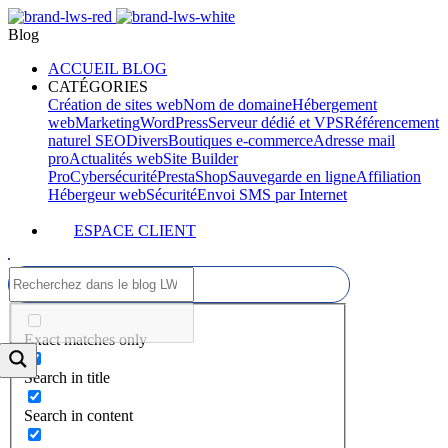
Blog
ACCUEIL BLOG
CATÉGORIES
Création de sites web
Nom de domaine
Hébergement
web
Marketing
WordPress
Serveur dédié et VPS
Référencement
naturel SEO
Divers
Boutiques e-commerce
Adresse mail
pro
Actualités web
Site Builder
Pro
Cybersécurité
PrestaShop
Sauvegarde en ligne
Affiliation
Hébergeur web
Sécurité
Envoi SMS par Internet
ESPACE CLIENT
Exact matches only
Search in title
Search in content