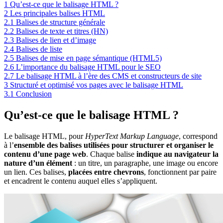
1
Qu’est-ce que le balisage HTML ?
2
Les principales balises HTML
2.1
Balises de structure générale
2.2
Balises de texte et titres (HN)
2.3
Balises de lien et d’image
2.4
Balises de liste
2.5
Balises de mise en page sémantique (HTML5)
2.6
L’importance du balisage HTML pour le SEO
2.7
Le balisage HTML à l’ère des CMS et constructeurs de site
3
Structuré et optimisé vos pages avec le balisage HTML
3.1
Conclusion
Qu’est-ce que le balisage HTML ?
Le balisage HTML, pour
HyperText Markup Language
, correspond
à l’
ensemble des balises utilisées pour structurer et organiser le
contenu d’une page web
. Chaque balise
indique au navigateur la
nature d’un élément
: un titre, un paragraphe, une image ou encore
un lien. Ces balises,
placées entre chevrons
, fonctionnent par paire
et encadrent le contenu auquel elles s’appliquent.