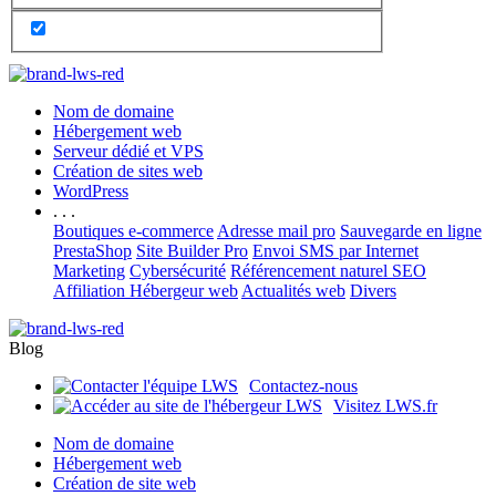
Nom de domaine
Hébergement web
Serveur dédié et VPS
Création de sites web
WordPress
. . .
Boutiques e-commerce
Adresse mail pro
Sauvegarde en ligne
PrestaShop
Site Builder Pro
Envoi SMS par Internet
Marketing
Cybersécurité
Référencement naturel SEO
Affiliation Hébergeur web
Actualités web
Divers
Blog
Contactez-nous
Visitez LWS.fr
Nom de domaine
Hébergement web
Création de site web