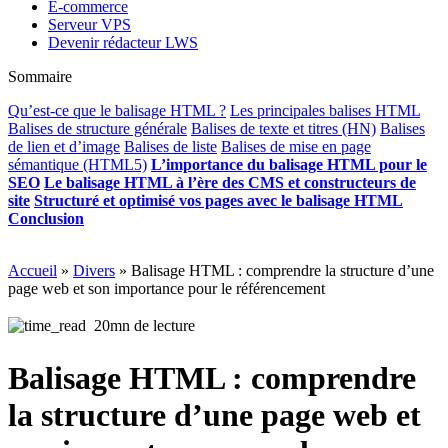
E-commerce
Serveur VPS
Devenir rédacteur LWS
Sommaire
Qu’est-ce que le balisage HTML ?
Les principales balises HTML
Balises de structure générale
Balises de texte et titres (HN)
Balises
de lien et d’image
Balises de liste
Balises de mise en page
sémantique (HTML5)
L’importance du balisage HTML pour le
SEO
Le balisage HTML à l’ère des CMS et constructeurs de
site
Structuré et optimisé vos pages avec le balisage HTML
Conclusion
Accueil
»
Divers
»
Balisage HTML : comprendre la structure d’une
page web et son importance pour le référencement
20mn de lecture
Balisage HTML : comprendre
la structure d’une page web et