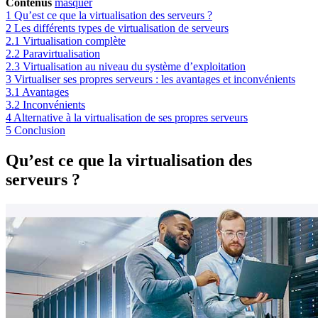
Contenus
masquer
1
Qu’est ce que la virtualisation des serveurs ?
2
Les différents types de virtualisation de serveurs
2.1
Virtualisation complète
2.2
Paravirtualisation
2.3
Virtualisation au niveau du système d’exploitation
3
Virtualiser ses propres serveurs : les avantages et inconvénients
3.1
Avantages
3.2
Inconvénients
4
Alternative à la virtualisation de ses propres serveurs
5
Conclusion
Qu’est ce que la virtualisation des
serveurs ?