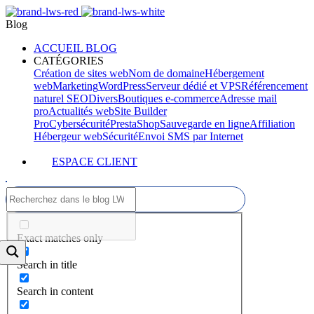
Blog
ACCUEIL BLOG
CATÉGORIES
Création de sites web
Nom de domaine
Hébergement
web
Marketing
WordPress
Serveur dédié et VPS
Référencement
naturel SEO
Divers
Boutiques e-commerce
Adresse mail
pro
Actualités web
Site Builder
Pro
Cybersécurité
PrestaShop
Sauvegarde en ligne
Affiliation
Hébergeur web
Sécurité
Envoi SMS par Internet
ESPACE CLIENT
Exact matches only
Search in title
Search in content