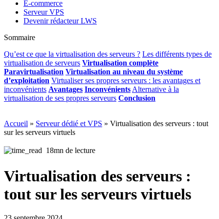
E-commerce
Serveur VPS
Devenir rédacteur LWS
Sommaire
Qu’est ce que la virtualisation des serveurs ?
Les différents types de
virtualisation de serveurs
Virtualisation complète
Paravirtualisation
Virtualisation au niveau du système
d’exploitation
Virtualiser ses propres serveurs : les avantages et
inconvénients
Avantages
Inconvénients
Alternative à la
virtualisation de ses propres serveurs
Conclusion
Accueil
»
Serveur dédié et VPS
»
Virtualisation des serveurs : tout
sur les serveurs virtuels
18mn de lecture
Virtualisation des serveurs :
tout sur les serveurs virtuels
23 septembre 2024