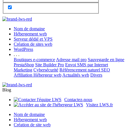
Nom de domaine
Hébergement web
Serveur dédié et VPS
Création de sites web
WordPress
. . .
Boutiques e-commerce
Adresse mail pro
Sauvegarde en ligne
PrestaShop
Site Builder Pro
Envoi SMS par Internet
Marketing
Cybersécurité
Référencement naturel SEO
Affiliation Hébergeur web
Actualités web
Divers
Blog
Contactez-nous
Visitez LWS.fr
Nom de domaine
Hébergement web
Création de site web