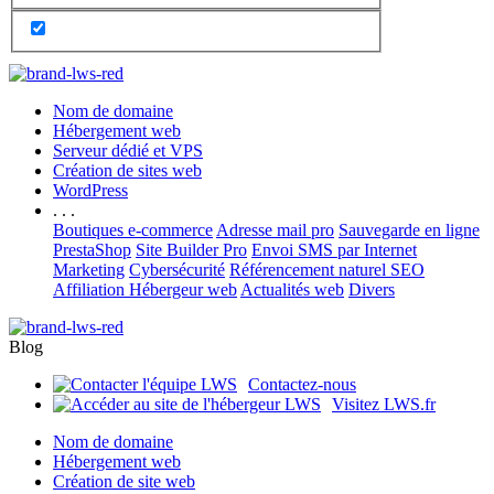
Nom de domaine
Hébergement web
Serveur dédié et VPS
Création de sites web
WordPress
. . .
Boutiques e-commerce
Adresse mail pro
Sauvegarde en ligne
PrestaShop
Site Builder Pro
Envoi SMS par Internet
Marketing
Cybersécurité
Référencement naturel SEO
Affiliation Hébergeur web
Actualités web
Divers
Blog
Contactez-nous
Visitez LWS.fr
Nom de domaine
Hébergement web
Création de site web