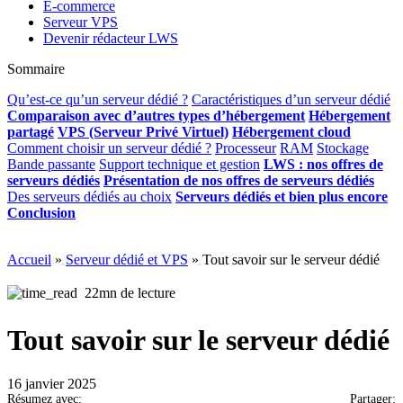
E-commerce
Serveur VPS
Devenir rédacteur LWS
Sommaire
Qu’est-ce qu’un serveur dédié ?
Caractéristiques d’un serveur dédié
Comparaison avec d’autres types d’hébergement
Hébergement
partagé
VPS (Serveur Privé Virtuel)
Hébergement cloud
Comment choisir un serveur dédié ?
Processeur
RAM
Stockage
Bande passante
Support technique et gestion
LWS : nos offres de
serveurs dédiés
Présentation de nos offres de serveurs dédiés
Des serveurs dédiés au choix
Serveurs dédiés et bien plus encore
Conclusion
Accueil
»
Serveur dédié et VPS
»
Tout savoir sur le serveur dédié
22mn de lecture
Tout savoir sur le serveur dédié
16 janvier 2025
Résumez avec:
Partager: