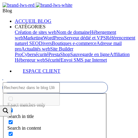
Blog
ACCUEIL BLOG
CATÉGORIES
Création de sites web
Nom de domaine
Hébergement
web
Marketing
WordPress
Serveur dédié et VPS
Référencement
naturel SEO
Divers
Boutiques e-commerce
Adresse mail
pro
Actualités web
Site Builder
Pro
Cybersécurité
PrestaShop
Sauvegarde en ligne
Affiliation
Hébergeur web
Sécurité
Envoi SMS par Internet
ESPACE CLIENT
Exact matches only
Search in title
Search in content