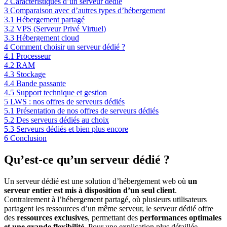
2
Caractéristiques d’un serveur dédié
3
Comparaison avec d’autres types d’hébergement
3.1
Hébergement partagé
3.2
VPS (Serveur Privé Virtuel)
3.3
Hébergement cloud
4
Comment choisir un serveur dédié ?
4.1
Processeur
4.2
RAM
4.3
Stockage
4.4
Bande passante
4.5
Support technique et gestion
5
LWS : nos offres de serveurs dédiés
5.1
Présentation de nos offres de serveurs dédiés
5.2
Des serveurs dédiés au choix
5.3
Serveurs dédiés et bien plus encore
6
Conclusion
Qu’est-ce qu’un serveur dédié ?
Un serveur dédié est une solution d’hébergement web où
un
serveur entier est mis à disposition d’un seul client
.
Contrairement à l’hébergement partagé, où plusieurs utilisateurs
partagent les ressources d’un même serveur, le serveur dédié offre
des
ressources exclusives
, permettant des
performances optimales
et une grande flexibilité
. Pour une explication plus détaillée,