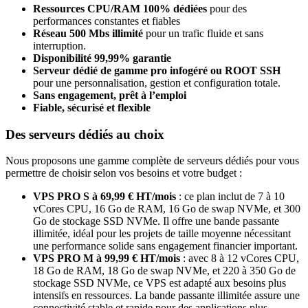
Ressources CPU/RAM 100% dédiées
pour des
performances constantes et fiables
Réseau 500 Mbs illimité
pour un trafic fluide et sans
interruption.
Disponibilité 99,99% garantie
Serveur dédié de gamme pro infogéré ou ROOT SSH
pour une personnalisation, gestion et configuration totale.
Sans engagement, prêt à l’emploi
Fiable, sécurisé et flexible
Des serveurs dédiés au choix
Nous proposons une gamme complète de serveurs dédiés pour vous
permettre de choisir selon vos besoins et votre budget :
VPS PRO S à 69,99 € HT/mois
: ce plan inclut de 7 à 10
vCores CPU, 16 Go de RAM, 16 Go de swap NVMe, et 300
Go de stockage SSD NVMe. Il offre une bande passante
illimitée, idéal pour les projets de taille moyenne nécessitant
une performance solide sans engagement financier important.
VPS PRO M à 99,99 € HT/mois
: avec 8 à 12 vCores CPU,
18 Go de RAM, 18 Go de swap NVMe, et 220 à 350 Go de
stockage SSD NVMe, ce VPS est adapté aux besoins plus
intensifs en ressources. La bande passante illimitée assure une
connectivité stable et rapide pour des applications plus