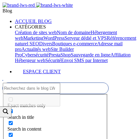
Blog
ACCUEIL BLOG
CATÉGORIES
Création de sites web
Nom de domaine
Hébergement
web
Marketing
WordPress
Serveur dédié et VPS
Référencement
naturel SEO
Divers
Boutiques e-commerce
Adresse mail
pro
Actualités web
Site Builder
Pro
Cybersécurité
PrestaShop
Sauvegarde en ligne
Affiliation
Hébergeur web
Sécurité
Envoi SMS par Internet
ESPACE CLIENT
Exact matches only
Search in title
Search in content