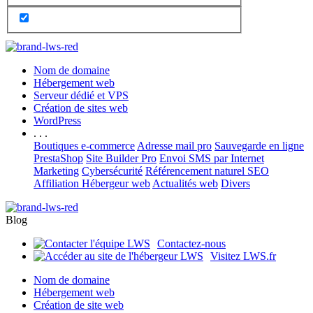
Nom de domaine
Hébergement web
Serveur dédié et VPS
Création de sites web
WordPress
. . .
Boutiques e-commerce
Adresse mail pro
Sauvegarde en ligne
PrestaShop
Site Builder Pro
Envoi SMS par Internet
Marketing
Cybersécurité
Référencement naturel SEO
Affiliation Hébergeur web
Actualités web
Divers
Blog
Contactez-nous
Visitez LWS.fr
Nom de domaine
Hébergement web
Création de site web