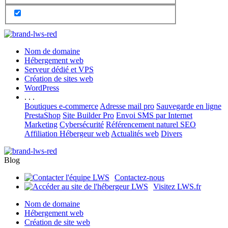
Nom de domaine
Hébergement web
Serveur dédié et VPS
Création de sites web
WordPress
. . .
Boutiques e-commerce
Adresse mail pro
Sauvegarde en ligne
PrestaShop
Site Builder Pro
Envoi SMS par Internet
Marketing
Cybersécurité
Référencement naturel SEO
Affiliation Hébergeur web
Actualités web
Divers
Blog
Contactez-nous
Visitez LWS.fr
Nom de domaine
Hébergement web
Création de site web