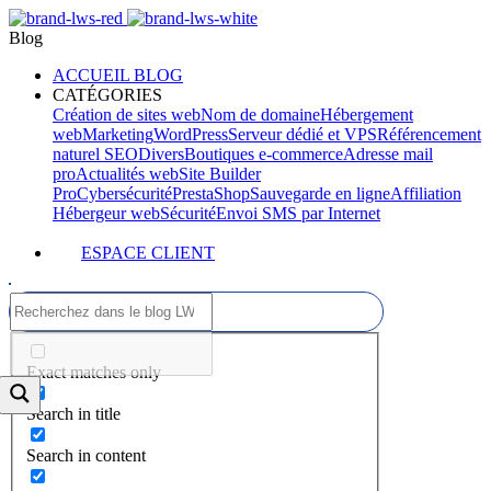
Blog
ACCUEIL BLOG
CATÉGORIES
Création de sites web
Nom de domaine
Hébergement
web
Marketing
WordPress
Serveur dédié et VPS
Référencement
naturel SEO
Divers
Boutiques e-commerce
Adresse mail
pro
Actualités web
Site Builder
Pro
Cybersécurité
PrestaShop
Sauvegarde en ligne
Affiliation
Hébergeur web
Sécurité
Envoi SMS par Internet
ESPACE CLIENT
Exact matches only
Search in title
Search in content