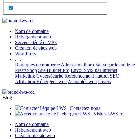
Nom de domaine
Hébergement web
Serveur dédié et VPS
Création de sites web
WordPress
. . .
Boutiques e-commerce
Adresse mail pro
Sauvegarde en ligne
PrestaShop
Site Builder Pro
Envoi SMS par Internet
Marketing
Cybersécurité
Référencement naturel SEO
Affiliation Hébergeur web
Actualités web
Divers
Blog
Contactez-nous
Visitez LWS.fr
Nom de domaine
Hébergement web
Création de site web