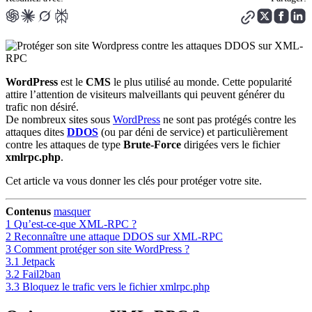
WordPress
est le
CMS
le plus utilisé au monde. Cette popularité
attire l’attention de visiteurs malveillants qui peuvent générer du
trafic non désiré.
De nombreux sites sous
WordPress
ne sont pas protégés contre les
attaques dites
DDOS
(ou par déni de service) et particulièrement
contre les attaques de type
Brute-Force
dirigées vers le fichier
xmlrpc.php
.
Cet article va vous donner les clés pour protéger votre site.
Contenus
masquer
1
Qu’est-ce-que XML-RPC ?
2
Reconnaître une attaque DDOS sur XML-RPC
3
Comment protéger son site WordPress ?
3.1
Jetpack
3.2
Fail2ban
3.3
Bloquez le trafic vers le fichier xmlrpc.php