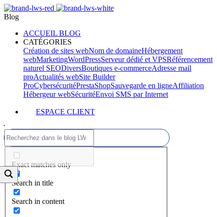
Blog
ACCUEIL BLOG
CATÉGORIES
Création de sites web
Nom de domaine
Hébergement
web
Marketing
WordPress
Serveur dédié et VPS
Référencement
naturel SEO
Divers
Boutiques e-commerce
Adresse mail
pro
Actualités web
Site Builder
Pro
Cybersécurité
PrestaShop
Sauvegarde en ligne
Affiliation
Hébergeur web
Sécurité
Envoi SMS par Internet
ESPACE CLIENT
Exact matches only
Search in title
Search in content