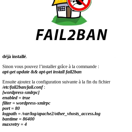
déjà installé
.
Sinon vous pouvez l’installer grâce à la commande :
apt-get update && apt-get install fail2ban
Ensuite ajoutez la configuration suivante à la fin du fichier
/etc/fail2ban/jail.conf
:
[wordpress-xmlrpc]
enabled = true
filter = wordpress-xmlrpc
port = 80
logpath = /var/log/apache2/other_vhosts_access.log
bantime = 86400
maxretry = 4