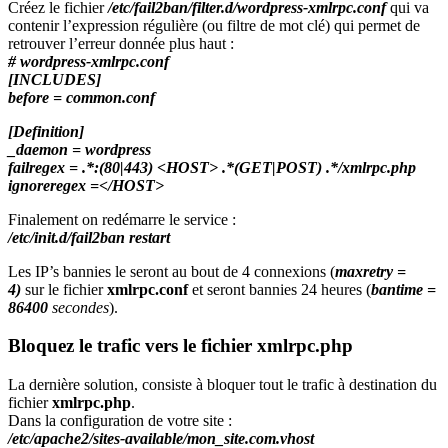
Créez le fichier
/etc/fail2ban/filter.d/wordpress-xmlrpc.conf
qui va
contenir l’expression régulière (ou filtre de mot clé) qui permet de
retrouver l’erreur donnée plus haut :
# wordpress-xmlrpc.conf
[INCLUDES]
before = common.conf
[Definition]
_daemon = wordpress
failregex = .*:(80|443) <HOST> .*(GET|POST) .*/xmlrpc.php
ignoreregex =</HOST>
Finalement on redémarre le service :
/etc/init.d/fail2ban restart
Les IP’s bannies le seront au bout de 4 connexions (
maxretry =
4)
sur le fichier
xmlrpc.conf
et seront bannies 24 heures (
bantime =
86400
secondes
).
Bloquez le trafic vers le fichier xmlrpc.php
La dernière solution, consiste à bloquer tout le trafic à destination du
fichier
xmlrpc.php
.
Dans la configuration de votre site :
/etc/apache2/sites-available/mon_site.com.vhost