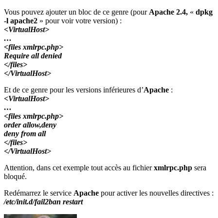
Vous pouvez ajouter un bloc de ce genre (pour
Apache 2.4,
«
dpkg
-l apache2
» pour voir votre version) :
<VirtualHost>
…
<files xmlrpc.php>
Require all denied
</files>
</VirtualHost>
Et de ce genre pour les versions inférieures d’
Apache
:
<VirtualHost>
…
<files xmlrpc.php>
order allow,deny
deny from all
</files>
</VirtualHost>
Attention, dans cet exemple tout accès au fichier
xmlrpc.php
sera
bloqué.
Redémarrez le service
Apache
pour activer les nouvelles directives :
/etc/init.d/fail2ban restart