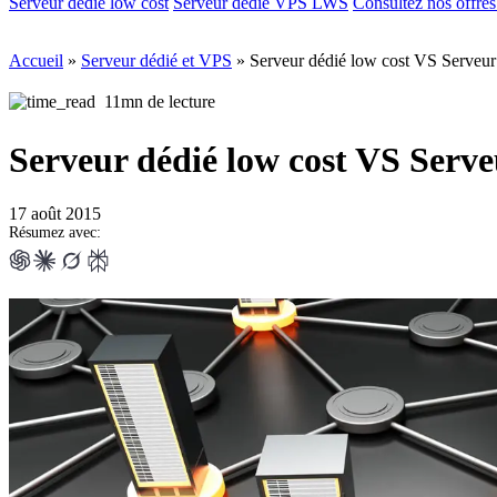
Serveur dédié low cost
Serveur dédié VPS LWS
Consultez nos offre
Accueil
»
Serveur dédié et VPS
»
Serveur dédié low cost VS Serve
11mn de lecture
Serveur dédié low cost VS Ser
17 août 2015
Résumez avec: