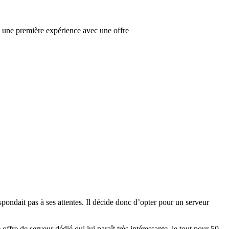
eu une première expérience avec une offre
pondait pas à ses attentes. Il décide donc d’opter pour un serveur
fre de serveur dédié qui lui paraît très intéressante, le tout pour 50