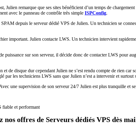
ost, Julien remarque que ses sites bénéficient d’un temps de chargeme
ent avec le panneau de contrôle très simple
ISPConfig
.
SPAM depuis le serveur dédié VPS de Julien. Un technicien se connect
ichier important. Julien contacte LWS. Un technicien intervient rapidemen
s de puissance sur son serveur, il décide donc de contacter LWS pour au
n et de disque dur cependant Julien ne s’est rendu compte de rien car s
 par les techniciens LWS sans que Julien n’est a intervenir et surtout 
c une supervision de son serveur 24/7 Julien est plus tranquille et ses c
 fiable et performant
z nos offres de Serveurs dédiés VPS dès mai