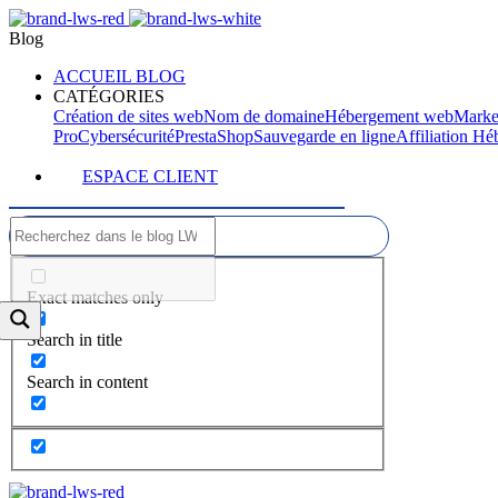
Blog
ACCUEIL BLOG
CATÉGORIES
Création de sites web
Nom de domaine
Hébergement web
Marke
Pro
Cybersécurité
PrestaShop
Sauvegarde en ligne
Affiliation H
ESPACE CLIENT
Exact matches only
Search in title
Search in content