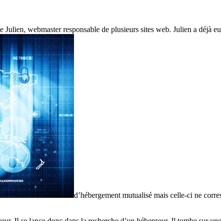
de Julien, webmaster responsable de plusieurs sites web. Julien a déjà 
d’hébergement mutualisé mais celle-ci ne corres
ur. Il se lance donc dans la recherche d’un hébergeur. Il tombe sur une of