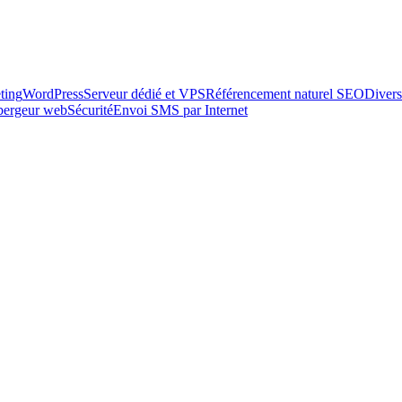
ting
WordPress
Serveur dédié et VPS
Référencement naturel SEO
Divers
ébergeur web
Sécurité
Envoi SMS par Internet