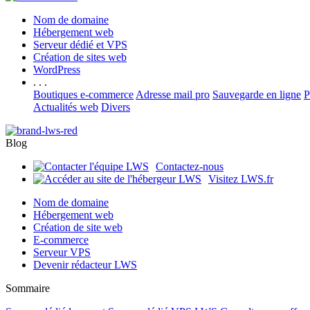
Nom de domaine
Hébergement web
Serveur dédié et VPS
Création de sites web
WordPress
. . .
Boutiques e-commerce
Adresse mail pro
Sauvegarde en ligne
P
Actualités web
Divers
Blog
Contactez-nous
Visitez LWS.fr
Nom de domaine
Hébergement web
Création de site web
E-commerce
Serveur VPS
Devenir rédacteur LWS
Sommaire