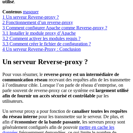
utilisé
.
Contenus
masquer
1
Un serveur Reverse-proxy ?
2
Fonctionnement d’un reverse-proxy
3
Comment configurer Apache comme Reverse-proxy ?
3.1
Installer le module proxy d’Apache
3.2
Comment activer les modules requis ?
3.3
Comment créer le fichier de configuration ?
4
Un serveur Reverse-Proxy : Conclusion
Un serveur Reverse-proxy ?
Pour vous résumer, le
reverse-proxy est un intermédiaire de
communication réseau
recevant des requêtes afin de les transmettre
à l’ordinateur cible. Lorsque l’on parle de réseau d’entreprise, on
parle souvent de reverse-proxy car ce système est
largement utilisé
afin de fournir un accès sécurisé et contrôlable
par les
utilisateurs.
Un serveur proxy a pour fonction de
canaliser toutes les requêtes
du réseau interne
pour les transmettre sur le serveur. De plus, et
afin d’
économiser de la bande passante
, les serveurs proxy sont
généralement configurés afin de pouvoir
mettre en cache les
données
fréquemment demandées, ce qui limite le nombre de