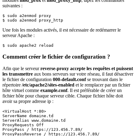
modules
mod_prox
et
mod_proxy_http
, tapez les commandes
suivantes :
$ sudo a2enmod proxy

$ sudo a2enmod proxy_http
Une fois les modules activés, il est nécessaire de redémarrer le
serveur Apache :
$ sudo apache2 reload
Comment créer le fichier de configuration ?
Afin que le serveur
reverse-proxy accepte les requêtes et puissent
les transmettre
aux bons serveurs sur votre réseau, il faut désactiver
le fichier de configuration
000-default.conf
se trouvant dans le
répertoire
/etc/apache2/sites-enabled
et le remplacer par un fichier
hôte virtuel comme
example.conf
. Il est préférable de créer un
fichier hôte pour chaque serveur cible. Chaque fichier hôte doit
avoir sa propre adresse ip :
<VirtualHost *:80>

ServerName domaine.td

ServerAlias www.domaine.td

ProxyRequests Off

ProxyPass / https://123.456.7.89/

ProxyPassReverse / https://123.456.7.89/
