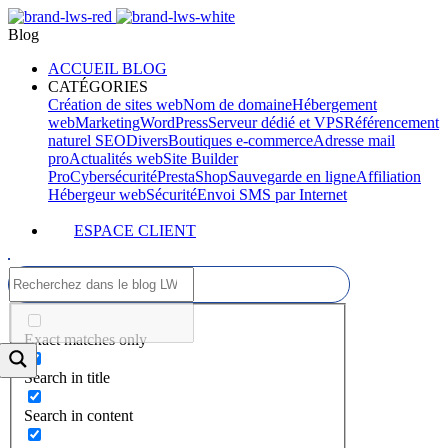
Blog
ACCUEIL BLOG
CATÉGORIES
Création de sites web
Nom de domaine
Hébergement
web
Marketing
WordPress
Serveur dédié et VPS
Référencement
naturel SEO
Divers
Boutiques e-commerce
Adresse mail
pro
Actualités web
Site Builder
Pro
Cybersécurité
PrestaShop
Sauvegarde en ligne
Affiliation
Hébergeur web
Sécurité
Envoi SMS par Internet
ESPACE CLIENT
Exact matches only
Search in title
Search in content