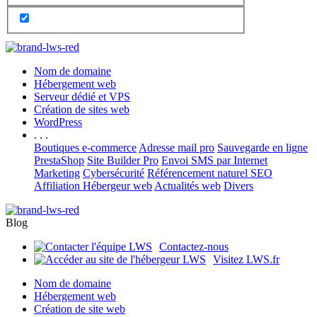
Nom de domaine
Hébergement web
Serveur dédié et VPS
Création de sites web
WordPress
. . .
Boutiques e-commerce
Adresse mail pro
Sauvegarde en ligne
PrestaShop
Site Builder Pro
Envoi SMS par Internet
Marketing
Cybersécurité
Référencement naturel SEO
Affiliation Hébergeur web
Actualités web
Divers
Blog
Contactez-nous
Visitez LWS.fr
Nom de domaine
Hébergement web
Création de site web