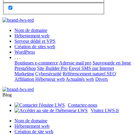
Nom de domaine
Hébergement web
Serveur dédié et VPS
Création de sites web
WordPress
. . .
Boutiques e-commerce
Adresse mail pro
Sauvegarde en ligne
PrestaShop
Site Builder Pro
Envoi SMS par Internet
Marketing
Cybersécurité
Référencement naturel SEO
Affiliation Hébergeur web
Actualités web
Divers
Blog
Contactez-nous
Visitez LWS.fr
Nom de domaine
Hébergement web
Création de site web