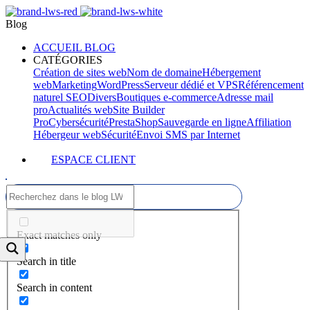
Blog
ACCUEIL BLOG
CATÉGORIES
Création de sites web
Nom de domaine
Hébergement
web
Marketing
WordPress
Serveur dédié et VPS
Référencement
naturel SEO
Divers
Boutiques e-commerce
Adresse mail
pro
Actualités web
Site Builder
Pro
Cybersécurité
PrestaShop
Sauvegarde en ligne
Affiliation
Hébergeur web
Sécurité
Envoi SMS par Internet
ESPACE CLIENT
Exact matches only
Search in title
Search in content