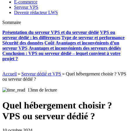
E-commerce
Serveur VPS
Devenir rédacteur LWS
Sommaire
Présentation du serveur VPS et du serveur dédié
VPS ou
serveur dédié : les différences
Type de serveur et performance
Sécurité des données
Coût
Avantages et inconvénients d’un
serveur VPS
Avantages et inconvénients des serveurs dédiés
Conclusion : VPS ou serveur dédié – lequel convient à votre
projet ?
Accueil
»
Serveur dédié et VPS
»
Quel hébergement choisir ? VPS
ou serveur dédié ?
13mn de lecture
Quel hébergement choisir ?
VPS ou serveur dédié ?
10 octobre 2024