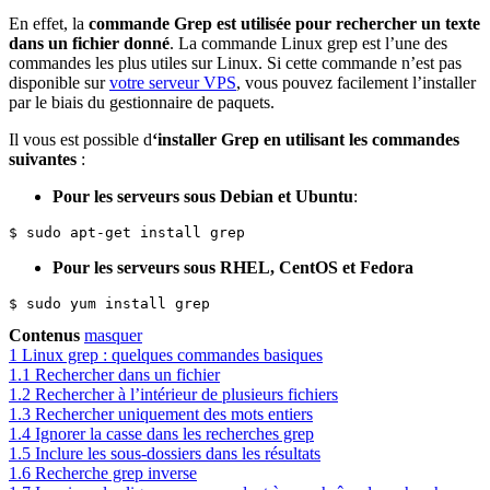
En effet, la
commande Grep est utilisée pour rechercher un texte
dans un fichier donné
. La commande Linux grep est l’une des
commandes les plus utiles sur Linux. Si cette commande n’est pas
disponible sur
votre serveur VPS
, vous pouvez facilement l’installer
par le biais du gestionnaire de paquets.
Il vous est possible d
‘installer Grep en utilisant les commandes
suivantes
:
Pour les serveurs sous Debian et Ubuntu
:
$ sudo apt-get install grep
Pour les serveurs sous RHEL, CentOS et Fedora
$ sudo yum install grep
Contenus
masquer
1
Linux grep : quelques commandes basiques
1.1
Rechercher dans un fichier
1.2
Rechercher à l’intérieur de plusieurs fichiers
1.3
Rechercher uniquement des mots entiers
1.4
Ignorer la casse dans les recherches grep
1.5
Inclure les sous-dossiers dans les résultats
1.6
Recherche grep inverse