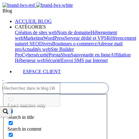
Blog
ACCUEIL BLOG
CATÉGORIES
Création de sites web
Nom de domaine
Hébergement
web
Marketing
WordPress
Serveur dédié et VPS
Référencement
naturel SEO
Divers
Boutiques e-commerce
Adresse mail
pro
Actualités web
Site Builder
Pro
Cybersécurité
PrestaShop
Sauvegarde en ligne
Affiliation
Hébergeur web
Sécurité
Envoi SMS par Internet
ESPACE CLIENT
Exact matches only
Search in title
Search in content