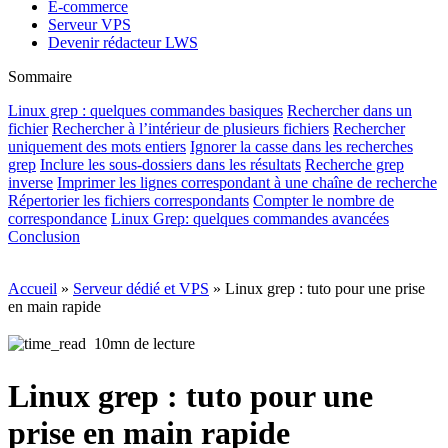
E-commerce
Serveur VPS
Devenir rédacteur LWS
Sommaire
Linux grep : quelques commandes basiques
Rechercher dans un
fichier
Rechercher à l’intérieur de plusieurs fichiers
Rechercher
uniquement des mots entiers
Ignorer la casse dans les recherches
grep
Inclure les sous-dossiers dans les résultats
Recherche grep
inverse
Imprimer les lignes correspondant à une chaîne de recherche
Répertorier les fichiers correspondants
Compter le nombre de
correspondance
Linux Grep: quelques commandes avancées
Conclusion
Accueil
»
Serveur dédié et VPS
»
Linux grep : tuto pour une prise
en main rapide
10mn de lecture
Linux grep : tuto pour une
prise en main rapide