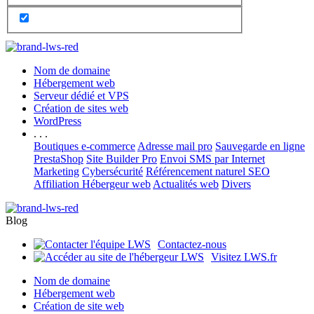
Nom de domaine
Hébergement web
Serveur dédié et VPS
Création de sites web
WordPress
. . .
Boutiques e-commerce
Adresse mail pro
Sauvegarde en ligne
PrestaShop
Site Builder Pro
Envoi SMS par Internet
Marketing
Cybersécurité
Référencement naturel SEO
Affiliation Hébergeur web
Actualités web
Divers
Blog
Contactez-nous
Visitez LWS.fr
Nom de domaine
Hébergement web
Création de site web