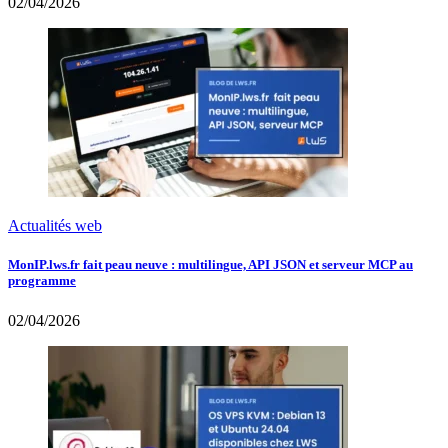
02/04/2026
Actualités web
MonIP.lws.fr fait peau neuve : multilingue, API JSON et serveur MCP au
programme
02/04/2026