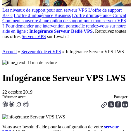
Les niveaux de support pour son serveur VPS
L’offre de support
Basic
L’offre d’infogérance Business
L’offre d’infogérance Critical
Comment souscrire à une option de support pour mon serveur VPS
?
Pour demander une intervention ponctuelle rendez-vous sur notre
aide en ligne :
Infogérance Serveur Dédié VPS
.
Retrouvez toutes
nos offres
Serveur VPS
sur Lws.fr !
Accueil
»
Serveur dédié et VPS
»
Infogérance Serveur VPS LWS
11mn de lecture
Infogérance Serveur VPS LWS
22 octobre 2019
Résumez avec:
Partager:
Vous avez besoin d’aide pour la configuration de votre
serveur