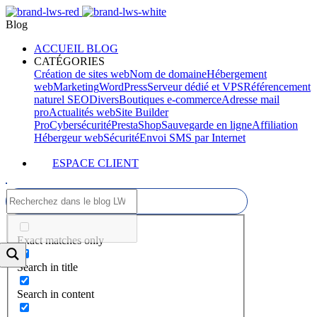
Blog
ACCUEIL BLOG
CATÉGORIES
Création de sites web
Nom de domaine
Hébergement
web
Marketing
WordPress
Serveur dédié et VPS
Référencement
naturel SEO
Divers
Boutiques e-commerce
Adresse mail
pro
Actualités web
Site Builder
Pro
Cybersécurité
PrestaShop
Sauvegarde en ligne
Affiliation
Hébergeur web
Sécurité
Envoi SMS par Internet
ESPACE CLIENT
Exact matches only
Search in title
Search in content