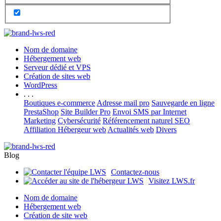
Nom de domaine
Hébergement web
Serveur dédié et VPS
Création de sites web
WordPress
. . .
Boutiques e-commerce
Adresse mail pro
Sauvegarde en ligne
PrestaShop
Site Builder Pro
Envoi SMS par Internet
Marketing
Cybersécurité
Référencement naturel SEO
Affiliation Hébergeur web
Actualités web
Divers
Blog
Contactez-nous
Visitez LWS.fr
Nom de domaine
Hébergement web
Création de site web