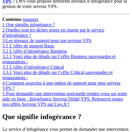
VPS
? LWS vous propose différents niveaux d’infogérance pour la
gestion de votre serveur VPS.
Contenus
masquer
1
Que signifie infogérance ?
2
Quelles sont les tâches prises en charge par le service
d’infogérance ?
3
Les niveaux de support pour son serveur VPS
3.1
L’offre de support Basic
3.2
L’offre d’infogérance Business
3.2.1
Voici plus de détails sur l’offre Business sauvegardes et
restaurations :
3.3
L’offre d’infogérance Critical
3.3.1
Voici plus de détails sur l’offre Critical sauvegardes et
restaurations :
4
Comment souscrire à une option de support pour mon serveur
VPS ?
5
Pour demander une intervention ponctuelle rendez-vous sur notre
aide en ligne : Infogérance Serveur Dédié VPS. Retrouvez toutes
nos offres Serveur VPS sur Lws.fr !
Que signifie infogérance ?
Le service d’infogérance vous permet de demander une intervention