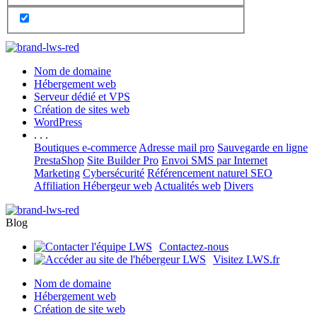
Nom de domaine
Hébergement web
Serveur dédié et VPS
Création de sites web
WordPress
. . .
Boutiques e-commerce
Adresse mail pro
Sauvegarde en ligne
PrestaShop
Site Builder Pro
Envoi SMS par Internet
Marketing
Cybersécurité
Référencement naturel SEO
Affiliation Hébergeur web
Actualités web
Divers
Blog
Contactez-nous
Visitez LWS.fr
Nom de domaine
Hébergement web
Création de site web