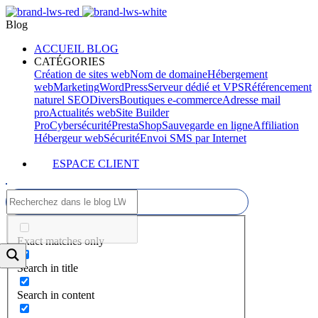
Blog
ACCUEIL BLOG
CATÉGORIES
Création de sites web
Nom de domaine
Hébergement
web
Marketing
WordPress
Serveur dédié et VPS
Référencement
naturel SEO
Divers
Boutiques e-commerce
Adresse mail
pro
Actualités web
Site Builder
Pro
Cybersécurité
PrestaShop
Sauvegarde en ligne
Affiliation
Hébergeur web
Sécurité
Envoi SMS par Internet
ESPACE CLIENT
Exact matches only
Search in title
Search in content