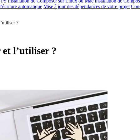
 VPS
Installation de Composer sur Linux ou Mac
Installation de Compo
 d’écriture automatique
Mise à jour des dépendances de votre projet
Conc
utiliser ?
t l’utiliser ?