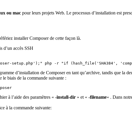
inux ou mac
pour leurs projets Web. Le processus d’installation est pres
référiez installer Composer de cette façon là.
ais d’un accès SSH
oser-setup.php');" php -r "if (hash_file('SHA384', 'comp
amme d’installation de Composer en tant qu’archive, tandis que la deux
 le biais de la commande suivante :
poser
ichier à l’aide des paramètres «
-install-dir
» et «
-filename
« . Dans notr
râce à la commande suivante: