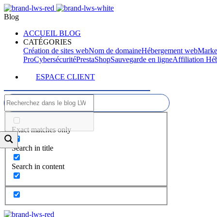
Blog
ACCUEIL BLOG
CATÉGORIES
Création de sites web
Nom de domaine
Hébergement web
Marke
Pro
Cybersécurité
PrestaShop
Sauvegarde en ligne
Affiliation H
ESPACE CLIENT
Exact matches only
Search in title
Search in content