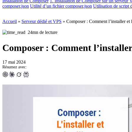
Installation de Composer
1. Installation de Composer sur un serveur
composer.json
Utilité d’un fichier composer.json
Utilisation de script
Accueil
»
Serveur dédié et VPS
»
Composer : Comment l’installer et l’
24mn de lecture
Composer : Comment l’installer e
17 mai 2024
Résumez avec: