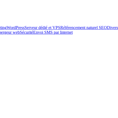
ting
WordPress
Serveur dédié et VPS
Référencement naturel SEO
Divers
ébergeur web
Sécurité
Envoi SMS par Internet