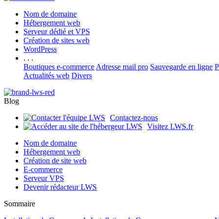
Nom de domaine
Hébergement web
Serveur dédié et VPS
Création de sites web
WordPress
. . .
Boutiques e-commerce
Adresse mail pro
Sauvegarde en ligne
P
Actualités web
Divers
Blog
Contactez-nous
Visitez LWS.fr
Nom de domaine
Hébergement web
Création de site web
E-commerce
Serveur VPS
Devenir rédacteur LWS
Sommaire