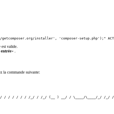
/getcomposer.org/installer', 'composer-setup.php');" ACT
 est valide.
«
entrée
« .
trez la commande suivante:
/ / / / / / / /_/ / /_/ (__ ) __/ / \____/\____/_/ /_/ /