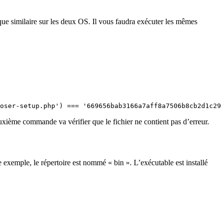
que similaire sur les deux OS. Il vous faudra exécuter les mêmes
oser-setup.php') === '669656bab3166a7aff8a7506b8cb2d1c29
ième commande va vérifier que le fichier ne contient pas d’erreur.
e exemple, le répertoire est nommé « bin ». L’exécutable est installé