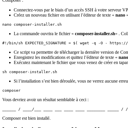
Composer :
Connectez-vous par le biais d’un accès SSH à votre serveur V
Créez un nouveau fichier en utilisant l’éditeur de texte «
nano
»
nano composer-installer.sh
La commande ouvrira le fichier «
composer-installer.sh
« . Col
#!/bin/sh EXPECTED_SIGNATURE = $( wget -q -O - https://
Ce script va permettre de télécharger la dernière version de Compo
Enregistrez les modifications et quittez l’éditeur de texte «
nan
Exécutez maintenant le fichier que vous venez de créer en tap
sh composer-installer.sh
Si l’installation s’est bien déroulée, vous ne verrez aucune erre
composer
Vous devriez avoir un résultat semblable à ceci :
______ / ____/___ ____ ___ ____ ____ ________ _____ / /
Composer est bien installé.