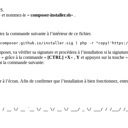
PS.
 et nommez-le «
composer-installer.sh
« .
lez la commande suivante à l’intérieur de ce fichier.
composer.github.io/installer.sig ) php -r "copy('https:/
ser, va vérifier sa signature et procédera à l’installation si la signature
o
» grâce à la commande «
[CTRL] +X
« ,
Y
et appuyez sur la touche 
ant la commande suivante:
ur à l’écran. Afin de confirmer que l’installation à bien fonctionnez, en
 / __ \/ __ `__ \/ __ \/ __ \/ ___/ _ \/ ___/ / /___/ /_