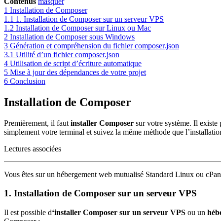
Contenus
masquer
1
Installation de Composer
1.1
1. Installation de Composer sur un serveur VPS
1.2
Installation de Composer sur Linux ou Mac
2
Installation de Composer sous Windows
3
Génération et compréhension du fichier composer.json
3.1
Utilité d’un fichier composer.json
4
Utilisation de script d’écriture automatique
5
Mise à jour des dépendances de votre projet
6
Conclusion
Installation de Composer
Premièrement, il faut
installer Composer
sur votre système. Il exist
simplement votre terminal et suivez la même méthode que l’installati
Lectures associées
Vous êtes sur un hébergement web mutualisé Standard Linux ou cPa
1. Installation de Composer sur un serveur VPS
Il est possible d
‘installer Composer sur un serveur VPS
ou un
héb