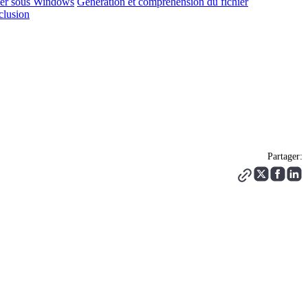
ser sous Windows
Génération et compréhension du fichier
lusion
Partager: