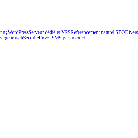
ting
WordPress
Serveur dédié et VPS
Référencement naturel SEO
Divers
ébergeur web
Sécurité
Envoi SMS par Internet