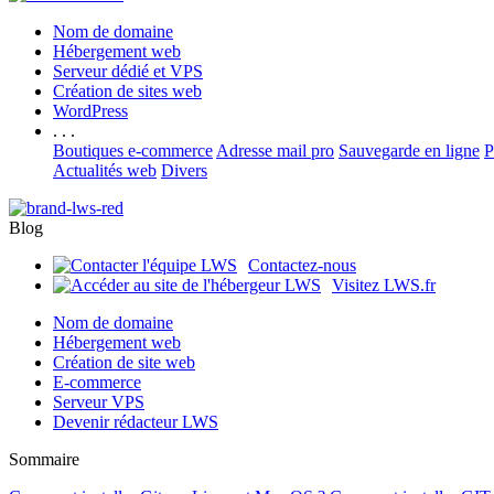
Nom de domaine
Hébergement web
Serveur dédié et VPS
Création de sites web
WordPress
. . .
Boutiques e-commerce
Adresse mail pro
Sauvegarde en ligne
P
Actualités web
Divers
Blog
Contactez-nous
Visitez LWS.fr
Nom de domaine
Hébergement web
Création de site web
E-commerce
Serveur VPS
Devenir rédacteur LWS
Sommaire