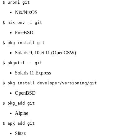
$ urpmi git
Nix/NixOS
$ nix-env -i git
FreeBSD
$ pkg install git
Solaris 9, 10 et 11 (OpenCSW)
$ pkgutil -i git
Solaris 11 Express
$ pkg install developer/versioning/git
OpenBSD
$ pkg_add git
Alpine
$ apk add git
Slitaz