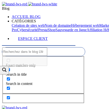
Blog
ACCUEIL BLOG
CATÉGORIES
Création de sites web
Nom de domaine
Hébergement web
Marke
Pro
Cybersécurité
PrestaShop
Sauvegarde en ligne
Affiliation H
ESPACE CLIENT
Exact matches only
Search in title
Search in content