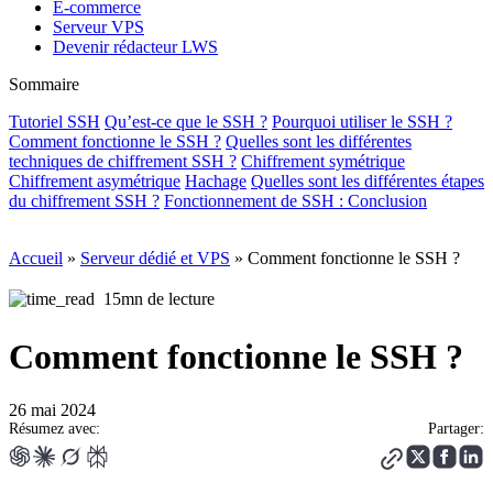
E-commerce
Serveur VPS
Devenir rédacteur LWS
Sommaire
Tutoriel SSH
Qu’est-ce que le SSH ?
Pourquoi utiliser le SSH ?
Comment fonctionne le SSH ?
Quelles sont les différentes
techniques de chiffrement SSH ?
Chiffrement symétrique
Chiffrement asymétrique
Hachage
Quelles sont les différentes étapes
du chiffrement SSH ?
Fonctionnement de SSH : Conclusion
Accueil
»
Serveur dédié et VPS
»
Comment fonctionne le SSH ?
15mn de lecture
Comment fonctionne le SSH ?
26 mai 2024
Résumez avec:
Partager: