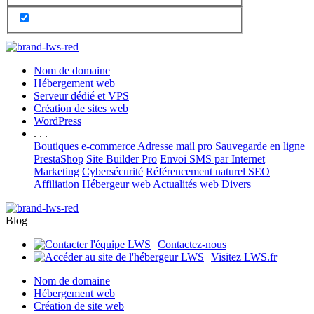
Nom de domaine
Hébergement web
Serveur dédié et VPS
Création de sites web
WordPress
. . .
Boutiques e-commerce
Adresse mail pro
Sauvegarde en ligne
PrestaShop
Site Builder Pro
Envoi SMS par Internet
Marketing
Cybersécurité
Référencement naturel SEO
Affiliation Hébergeur web
Actualités web
Divers
Blog
Contactez-nous
Visitez LWS.fr
Nom de domaine
Hébergement web
Création de site web