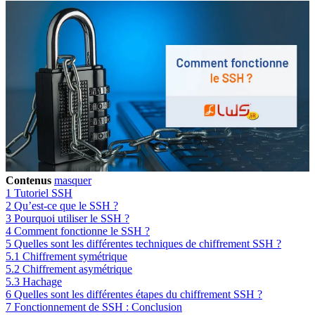
Contenus
masquer
1
Tutoriel SSH
2
Qu’est-ce que le SSH ?
3
Pourquoi utiliser le SSH ?
4
Comment fonctionne le SSH ?
5
Quelles sont les différentes techniques de chiffrement SSH ?
5.1
Chiffrement symétrique
5.2
Chiffrement asymétrique
5.3
Hachage
6
Quelles sont les différentes étapes du chiffrement SSH ?
7
Fonctionnement de SSH : Conclusion