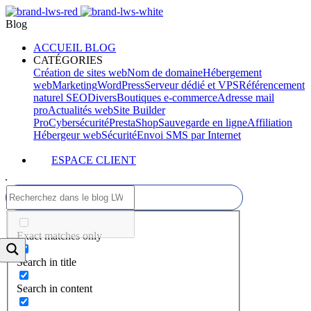
Blog
ACCUEIL BLOG
CATÉGORIES
Création de sites web
Nom de domaine
Hébergement
web
Marketing
WordPress
Serveur dédié et VPS
Référencement
naturel SEO
Divers
Boutiques e-commerce
Adresse mail
pro
Actualités web
Site Builder
Pro
Cybersécurité
PrestaShop
Sauvegarde en ligne
Affiliation
Hébergeur web
Sécurité
Envoi SMS par Internet
ESPACE CLIENT
Exact matches only
Search in title
Search in content