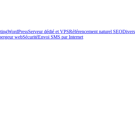
ting
WordPress
Serveur dédié et VPS
Référencement naturel SEO
Divers
ébergeur web
Sécurité
Envoi SMS par Internet