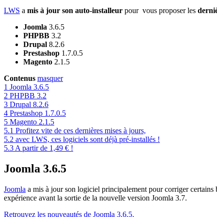
LWS
a
mis à jour son auto-installeur
pour vous proposer les
derniè
Joomla
3.6.5
PHPBB
3.2
Drupal
8.2.6
Prestashop
1.7.0.5
Magento
2.1.5
Contenus
masquer
1
Joomla 3.6.5
2
PHPBB 3.2
3
Drupal 8.2.6
4
Prestashop 1.7.0.5
5
Magento 2.1.5
5.1
Profitez vite de ces dernières mises à jours,
5.2
avec LWS, ces logiciels sont déjà pré-installés !
5.3
A partir de 1,49 € !
Joomla 3.6.5
Joomla
a mis à jour son logiciel principalement pour corriger certains 
expérience avant la sortie de la nouvelle version Joomla 3.7.
Retrouvez les nouveautés de Joomla 3.6.5.