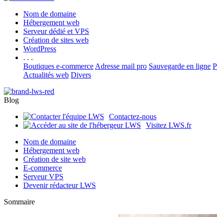
Nom de domaine
Hébergement web
Serveur dédié et VPS
Création de sites web
WordPress
. . .
Boutiques e-commerce
Adresse mail pro
Sauvegarde en ligne
P
Actualités web
Divers
Blog
Contactez-nous
Visitez LWS.fr
Nom de domaine
Hébergement web
Création de site web
E-commerce
Serveur VPS
Devenir rédacteur LWS
Sommaire