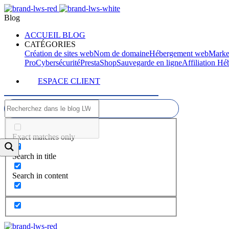
Blog
ACCUEIL BLOG
CATÉGORIES
Création de sites web
Nom de domaine
Hébergement web
Marke
Pro
Cybersécurité
PrestaShop
Sauvegarde en ligne
Affiliation H
ESPACE CLIENT
Exact matches only
Search in title
Search in content