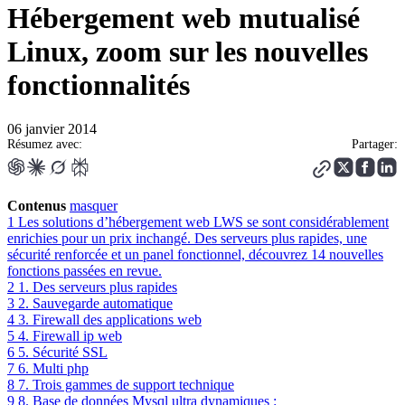
Hébergement web mutualisé
Linux, zoom sur les nouvelles
fonctionnalités
06 janvier 2014
Résumez avec:
Partager:
Contenus
masquer
1
Les solutions d’hébergement web LWS se sont considérablement
enrichies pour un prix inchangé. Des serveurs plus rapides, une
sécurité renforcée et un panel fonctionnel, découvrez 14 nouvelles
fonctions passées en revue.
2
1. Des serveurs plus rapides
3
2. Sauvegarde automatique
4
3. Firewall des applications web
5
4. Firewall ip web
6
5. Sécurité SSL
7
6. Multi php
8
7. Trois gammes de support technique
9
8. Base de données Mysql ultra dynamiques :