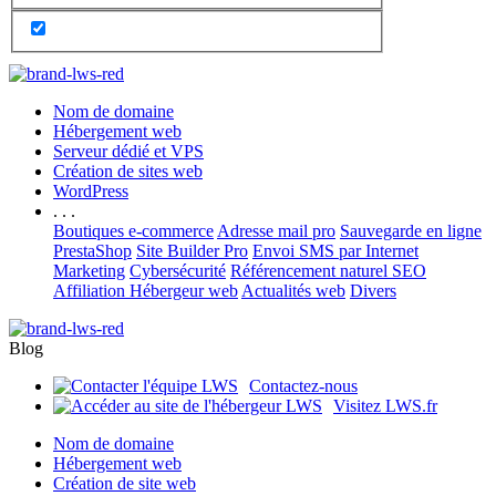
Nom de domaine
Hébergement web
Serveur dédié et VPS
Création de sites web
WordPress
. . .
Boutiques e-commerce
Adresse mail pro
Sauvegarde en ligne
PrestaShop
Site Builder Pro
Envoi SMS par Internet
Marketing
Cybersécurité
Référencement naturel SEO
Affiliation Hébergeur web
Actualités web
Divers
Blog
Contactez-nous
Visitez LWS.fr
Nom de domaine
Hébergement web
Création de site web