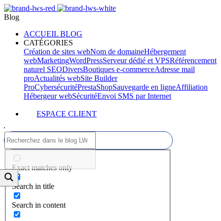
Blog
ACCUEIL BLOG
CATÉGORIES
Création de sites web
Nom de domaine
Hébergement
web
Marketing
WordPress
Serveur dédié et VPS
Référencement
naturel SEO
Divers
Boutiques e-commerce
Adresse mail
pro
Actualités web
Site Builder
Pro
Cybersécurité
PrestaShop
Sauvegarde en ligne
Affiliation
Hébergeur web
Sécurité
Envoi SMS par Internet
ESPACE CLIENT
Exact matches only
Search in title
Search in content