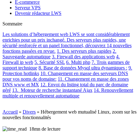
E-commerce
Serveur VPS
Devenir rédacteur LWS
Sommaire
Les solutions d’hébergement web LWS se sont considérablement
enrichies pour un prix inchangé. Des serveurs plus rapides, une
sécurité renforcée et un panel fonctionnel, découvrez 14 nouvelles
fonctions passées en revue.
1. Des serveurs plus rapides
2.
Sauvegarde automatique
3. Firewall des applications web
4.
Firewall ip web
5. Sécurité SSL
6. Multi php
7. Trois gammes de
support technique
8. Base de données Mysql ultra dynamiques :
9.
Protection hotlinks
10. Changement en masse des serveurs DNS
pour vos noms de domaine:
11. Changement en masse des zones
DNS www et MX
12. Envoi du listing total du parc de domaine
géré
13. Moteur de recherche instantané Ajax
14. Renouvellement
multiple et renouvellement automatique
Accueil
»
Divers
»
Hébergement web mutualisé Linux, zoom sur les
nouvelles fonctionnalités
18mn de lecture