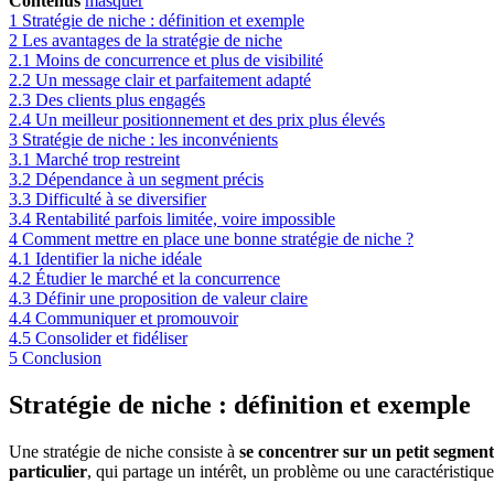
Contenus
masquer
1
Stratégie de niche : définition et exemple
2
Les avantages de la stratégie de niche
2.1
Moins de concurrence et plus de visibilité
2.2
Un message clair et parfaitement adapté
2.3
Des clients plus engagés
2.4
Un meilleur positionnement et des prix plus élevés
3
Stratégie de niche : les inconvénients
3.1
Marché trop restreint
3.2
Dépendance à un segment précis
3.3
Difficulté à se diversifier
3.4
Rentabilité parfois limitée, voire impossible
4
Comment mettre en place une bonne stratégie de niche ?
4.1
Identifier la niche idéale
4.2
Étudier le marché et la concurrence
4.3
Définir une proposition de valeur claire
4.4
Communiquer et promouvoir
4.5
Consolider et fidéliser
5
Conclusion
Stratégie de niche : définition et exemple
Une stratégie de niche consiste à
se concentrer sur un petit segmen
particulier
, qui partage un intérêt, un problème ou une caractéristique