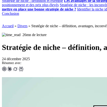
Stratégie de niche : définition et exemple
Les avantages de la stratég
positionnement et des prix plus élevés
Stratégie de niche : les inconvé
mettre en place une bonne stratégie de niche ?
Identifier la niche i
Conclusion
Accueil
»
Divers
»
Stratégie de niche – définition, avantages, inconvé
26mn de lecture
Stratégie de niche – définition, 
24 décembre 2025
Résumez avec: