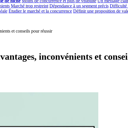
ie de niche
Moins de concurrence et plus de visibilité
Un message clair
nients
Marché trop restreint
Dépendance à un segment précis
Difficulté 
déale
Étudier le marché et la concurrence
Définir une proposition de vale
nients et conseils pour réussir
avantages, inconvénients et consei