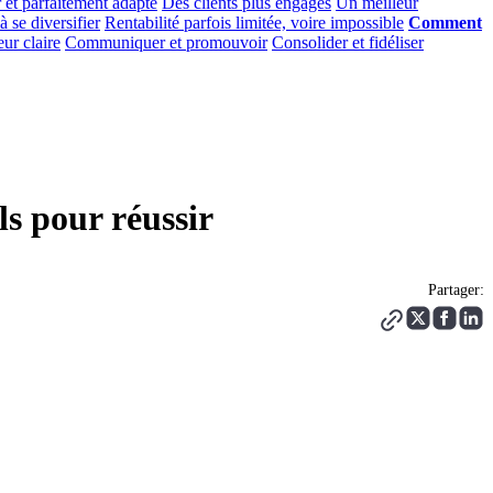
 et parfaitement adapté
Des clients plus engagés
Un meilleur
à se diversifier
Rentabilité parfois limitée, voire impossible
Comment
ur claire
Communiquer et promouvoir
Consolider et fidéliser
ls pour réussir
Partager: