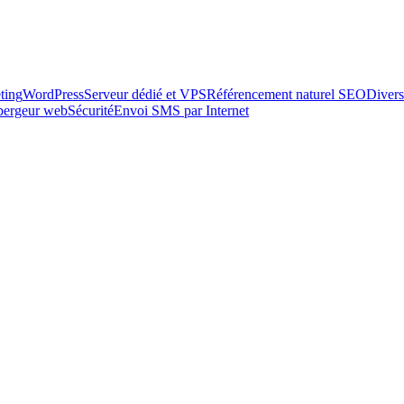
ting
WordPress
Serveur dédié et VPS
Référencement naturel SEO
Divers
ébergeur web
Sécurité
Envoi SMS par Internet