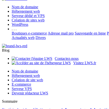
Nom de domaine
Hébergement web
Serveur dédié et VPS
Création de sites web
WordPress
. . .
Boutiques e-commerce
Adresse mail pro
Sauvegarde en ligne
P
Actualités web
Divers
Blog
Contactez-nous
Visitez LWS.fr
Nom de domaine
Hébergement web
Création de site web
E-commerce
Serveur VPS
Devenir rédacteur LWS
Sommaire