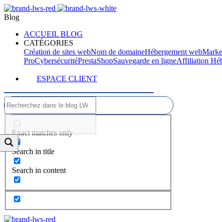
Blog
ACCUEIL BLOG
CATÉGORIES
Création de sites web
Nom de domaine
Hébergement web
Marke
Pro
Cybersécurité
PrestaShop
Sauvegarde en ligne
Affiliation H
ESPACE CLIENT
Exact matches only
Search in title
Search in content