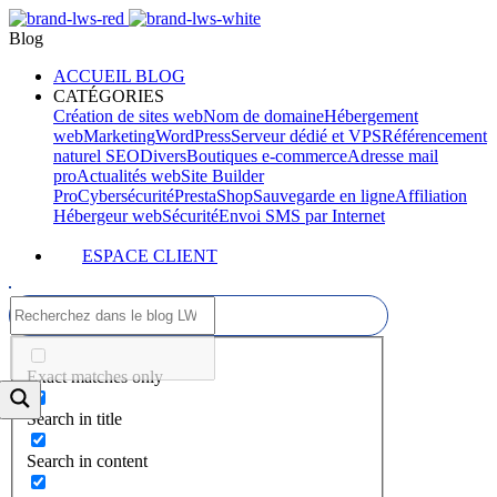
Blog
ACCUEIL BLOG
CATÉGORIES
Création de sites web
Nom de domaine
Hébergement
web
Marketing
WordPress
Serveur dédié et VPS
Référencement
naturel SEO
Divers
Boutiques e-commerce
Adresse mail
pro
Actualités web
Site Builder
Pro
Cybersécurité
PrestaShop
Sauvegarde en ligne
Affiliation
Hébergeur web
Sécurité
Envoi SMS par Internet
ESPACE CLIENT
Exact matches only
Search in title
Search in content