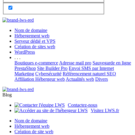
Nom de domaine
Hébergement web
Serveur dédié et VPS
Création de sites web
WordPress
. . .
Boutiques e-commerce
Adresse mail pro
Sauvegarde en ligne
PrestaShop
Site Builder Pro
Envoi SMS par Internet
Marketing
Cybersécurité
Référencement naturel SEO
Affiliation Hébergeur web
Actualités web
Divers
Blog
Contactez-nous
Visitez LWS.fr
Nom de domaine
Hébergement web
Création de site web