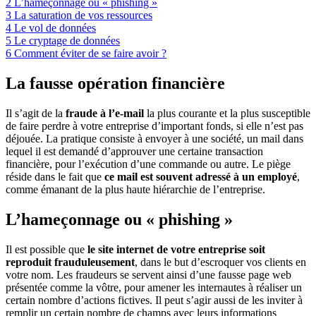
2
L’hameçonnage ou « phishing »
3
La saturation de vos ressources
4
Le vol de données
5
Le cryptage de données
6
Comment éviter de se faire avoir ?
La fausse opération financière
Il s’agit de la
fraude à l’e-mail
la plus courante et la plus susceptible
de faire perdre à votre entreprise d’important fonds, si elle n’est pas
déjouée. La pratique consiste à envoyer à une société, un mail dans
lequel il est demandé d’approuver une certaine transaction
financière, pour l’exécution d’une commande ou autre. Le piège
réside dans le fait que
ce mail est souvent adressé à un employé
,
comme émanant de la plus haute hiérarchie de l’entreprise.
L’hameçonnage ou « phishing »
Il est possible que
le site internet de votre entreprise soit
reproduit frauduleusement
, dans le but d’escroquer vos clients en
votre nom. Les fraudeurs se servent ainsi d’une fausse page web
présentée comme la vôtre, pour amener les internautes à réaliser un
certain nombre d’actions fictives. Il peut s’agir aussi de les inviter à
remplir un certain nombre de champs avec leurs informations