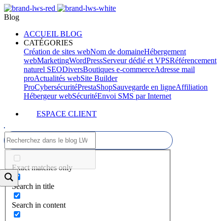
Blog
ACCUEIL BLOG
CATÉGORIES
Création de sites web
Nom de domaine
Hébergement
web
Marketing
WordPress
Serveur dédié et VPS
Référencement
naturel SEO
Divers
Boutiques e-commerce
Adresse mail
pro
Actualités web
Site Builder
Pro
Cybersécurité
PrestaShop
Sauvegarde en ligne
Affiliation
Hébergeur web
Sécurité
Envoi SMS par Internet
ESPACE CLIENT
Exact matches only
Search in title
Search in content