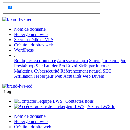
Nom de domaine
Hébergement web
Serveur dédié et VPS
Création de sites web
WordPress
. . .
Boutiques e-commerce
Adresse mail pro
Sauvegarde en ligne
PrestaShop
Site Builder Pro
Envoi SMS par Internet
Marketing
Cybersécurité
Référencement naturel SEO
Affiliation Hébergeur web
Actualités web
Divers
Blog
Contactez-nous
Visitez LWS.fr
Nom de domaine
Hébergement web
Création de site web