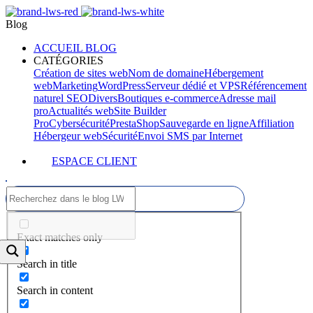
Blog
ACCUEIL BLOG
CATÉGORIES
Création de sites web
Nom de domaine
Hébergement
web
Marketing
WordPress
Serveur dédié et VPS
Référencement
naturel SEO
Divers
Boutiques e-commerce
Adresse mail
pro
Actualités web
Site Builder
Pro
Cybersécurité
PrestaShop
Sauvegarde en ligne
Affiliation
Hébergeur web
Sécurité
Envoi SMS par Internet
ESPACE CLIENT
Exact matches only
Search in title
Search in content