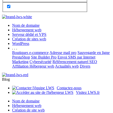
Nom de domaine
Hébergement web
Serveur dédié et VPS
Création de sites web
WordPress
. . .
Boutiques e-commerce
Adresse mail pro
Sauvegarde en ligne
PrestaShop
Site Builder Pro
Envoi SMS par Internet
Marketing
Cybersécurité
Référencement naturel SEO
Affiliation Hébergeur web
Actualités web
Divers
Blog
Contactez-nous
Visitez LWS.fr
Nom de domaine
Hébergement web
Création de site web