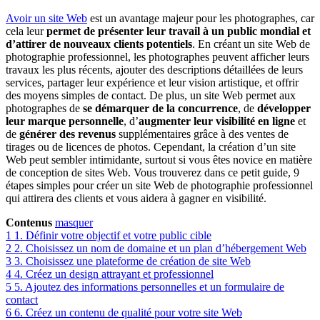
Avoir un site Web
est un avantage majeur pour les photographes, car
cela leur
permet de présenter leur travail à un public mondial et
d’attirer de nouveaux clients potentiels
. En créant un site Web de
photographie professionnel, les photographes peuvent afficher leurs
travaux les plus récents, ajouter des descriptions détaillées de leurs
services, partager leur expérience et leur vision artistique, et offrir
des moyens simples de contact. De plus, un site Web permet aux
photographes de
se démarquer de la concurrence
, de
développer
leur marque personnelle
, d’
augmenter leur visibilité en ligne
et
de
générer des revenus
supplémentaires grâce à des ventes de
tirages ou de licences de photos. Cependant, la création d’un site
Web peut sembler intimidante, surtout si vous êtes novice en matière
de conception de sites Web. Vous trouverez dans ce petit guide, 9
étapes simples pour créer un site Web de photographie professionnel
qui attirera des clients et vous aidera à gagner en visibilité.
Contenus
masquer
1
1. Définir votre objectif et votre public cible
2
2. Choisissez un nom de domaine et un plan d’hébergement Web
3
3. Choisissez une plateforme de création de site Web
4
4. Créez un design attrayant et professionnel
5
5. Ajoutez des informations personnelles et un formulaire de
contact
6
6. Créez un contenu de qualité pour votre site Web