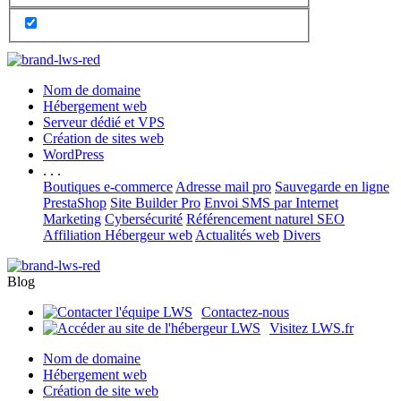
Nom de domaine
Hébergement web
Serveur dédié et VPS
Création de sites web
WordPress
. . .
Boutiques e-commerce
Adresse mail pro
Sauvegarde en ligne
PrestaShop
Site Builder Pro
Envoi SMS par Internet
Marketing
Cybersécurité
Référencement naturel SEO
Affiliation Hébergeur web
Actualités web
Divers
Blog
Contactez-nous
Visitez LWS.fr
Nom de domaine
Hébergement web
Création de site web