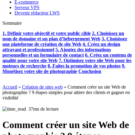
E-commerce
Serveur VPS
Devenir rédacteur LWS
Sommaire
1. Définir votre objectif et votre public cible
2. Choisissez un
nom de domaine et un plan d’hébergement Web
3. Choisissez
une plateforme de création de site Web
4. Créez un design
attrayant et professionnel
5. Ajoutez des informations
personnelles et un formulaire de contact
6. Créez un contenu de
qualité pour votre site Web
7. Optimisez votre site Web pour les
moteurs de recherche
8. Faites la promotion de vos photos
9.
Monétisez votre site de photographie
Conclusion
Accueil
»
Création de sites web
»
Comment créer un site Web de
photographie ? 9 étapes simples pour attirer des clients et gagner en
visibilité
37mn de lecture
Comment créer un site Web de