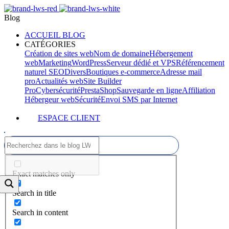
Blog
ACCUEIL BLOG
CATÉGORIES
Création de sites web
Nom de domaine
Hébergement
web
Marketing
WordPress
Serveur dédié et VPS
Référencement
naturel SEO
Divers
Boutiques e-commerce
Adresse mail
pro
Actualités web
Site Builder
Pro
Cybersécurité
PrestaShop
Sauvegarde en ligne
Affiliation
Hébergeur web
Sécurité
Envoi SMS par Internet
ESPACE CLIENT
Exact matches only
Search in title
Search in content