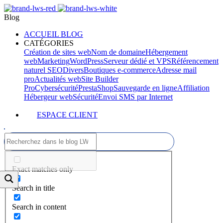
Blog
ACCUEIL BLOG
CATÉGORIES
Création de sites web
Nom de domaine
Hébergement
web
Marketing
WordPress
Serveur dédié et VPS
Référencement
naturel SEO
Divers
Boutiques e-commerce
Adresse mail
pro
Actualités web
Site Builder
Pro
Cybersécurité
PrestaShop
Sauvegarde en ligne
Affiliation
Hébergeur web
Sécurité
Envoi SMS par Internet
ESPACE CLIENT
Exact matches only
Search in title
Search in content