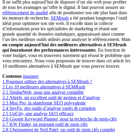
Il ne suffit plus aujourd’hui de disposer d’un site web pour profiter
de tous les avantages qu’offre le digital. Il faut pouvoir assurer un
référencement de qualité
afin de positionner son site plus haut dans
les moteurs de recherche.
SEMrush
a été pendant longtemps l’outil
idéal pour optimiser son site web. Il excelle dans la collecte
d’informations pour les spécialistes de marketing et réunit une
grande quantité de données statistiques, apparaissant ainsi comme
l’un des meilleurs outils utilisés pour analyser le référencement. Mais
on compte aujourd’hui des meilleures alternatives à SEMrush
qui fournissent des performances intéressantes
. En fonction de
votre budget, vous en trouverez surement qui résout le problème que
vous rencontrez. Nous vous proposons de trouver dans cet article les
10 meilleures alternatives à SEMrush que vous pouvez trouver.
Contenus
masquer
1
Pourquoi utiliser des alternatives à SEMrush ?
2
Les 10 meilleures alternatives à SEMRush
2.1
SimilarWeb, pour une analyse complète
2.2
Ahrefs, un excellent outil de gestion et d’analyse
2.3
Moz Pro, la plateforme SEO polyvalente
2.4
SpyFu, des outils d’analyse variés & complets
2.5
UpCity, une analyse SEO efficace
2.6
Google Keyword Planner, pour la recherche de mots-clés
2.7
KW Finder, un puissant outil de mots clés
2.8
Ubersuggest de Neil Patel, un outil de mots clés complet