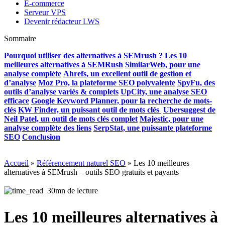
E-commerce
Serveur VPS
Devenir rédacteur LWS
Sommaire
Pourquoi utiliser des alternatives à SEMrush ?
Les 10
meilleures alternatives à SEMRush
SimilarWeb, pour une
analyse complète
Ahrefs, un excellent outil de gestion et
d’analyse
Moz Pro, la plateforme SEO polyvalente
SpyFu, des
outils d’analyse variés & complets
UpCity, une analyse SEO
efficace
Google Keyword Planner, pour la recherche de mots-
clés
KW Finder, un puissant outil de mots clés
Ubersuggest de
Neil Patel, un outil de mots clés complet
Majestic, pour une
analyse complète des liens
SerpStat, une puissante plateforme
SEO
Conclusion
Accueil
»
Référencement naturel SEO
»
Les 10 meilleures
alternatives à SEMrush – outils SEO gratuits et payants
30mn de lecture
Les 10 meilleures alternatives à