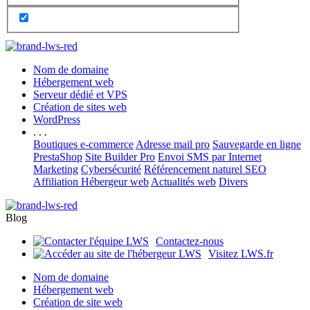
Nom de domaine
Hébergement web
Serveur dédié et VPS
Création de sites web
WordPress
. . .
Boutiques e-commerce
Adresse mail pro
Sauvegarde en ligne
PrestaShop
Site Builder Pro
Envoi SMS par Internet
Marketing
Cybersécurité
Référencement naturel SEO
Affiliation Hébergeur web
Actualités web
Divers
Blog
Contactez-nous
Visitez LWS.fr
Nom de domaine
Hébergement web
Création de site web