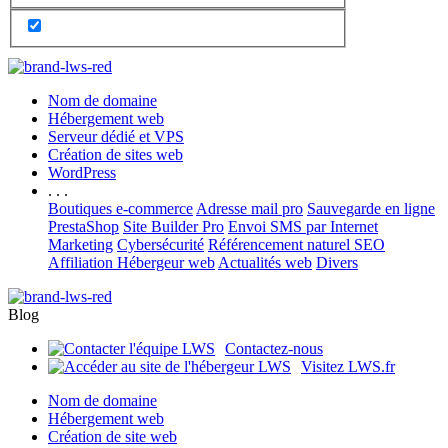
Nom de domaine
Hébergement web
Serveur dédié et VPS
Création de sites web
WordPress
. . .
Boutiques e-commerce
Adresse mail pro
Sauvegarde en ligne
PrestaShop
Site Builder Pro
Envoi SMS par Internet
Marketing
Cybersécurité
Référencement naturel SEO
Affiliation Hébergeur web
Actualités web
Divers
Blog
Contactez-nous
Visitez LWS.fr
Nom de domaine
Hébergement web
Création de site web