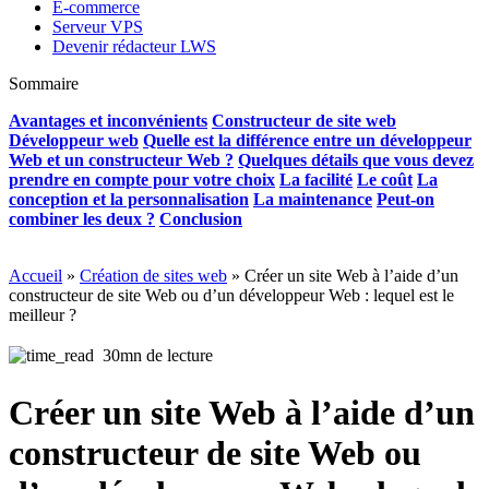
E-commerce
Serveur VPS
Devenir rédacteur LWS
Sommaire
Avantages et inconvénients
Constructeur de site web
Développeur web
Quelle est la différence entre un développeur
Web et un constructeur Web ?
Quelques détails que vous devez
prendre en compte pour votre choix
La facilité
Le coût
La
conception et la personnalisation
La maintenance
Peut-on
combiner les deux ?
Conclusion
Accueil
»
Création de sites web
»
Créer un site Web à l’aide d’un
constructeur de site Web ou d’un développeur Web : lequel est le
meilleur ?
30mn de lecture
Créer un site Web à l’aide d’un
constructeur de site Web ou