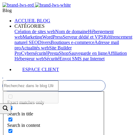
Blog
ACCUEIL BLOG
CATÉGORIES
Création de sites web
Nom de domaine
Hébergement
web
Marketing
WordPress
Serveur dédié et VPS
Référencement
naturel SEO
Divers
Boutiques e-commerce
Adresse mail
pro
Actualités web
Site Builder
Pro
Cybersécurité
PrestaShop
Sauvegarde en ligne
Affiliation
Hébergeur web
Sécurité
Envoi SMS par Internet
ESPACE CLIENT
Exact matches only
Search in title
Search in content