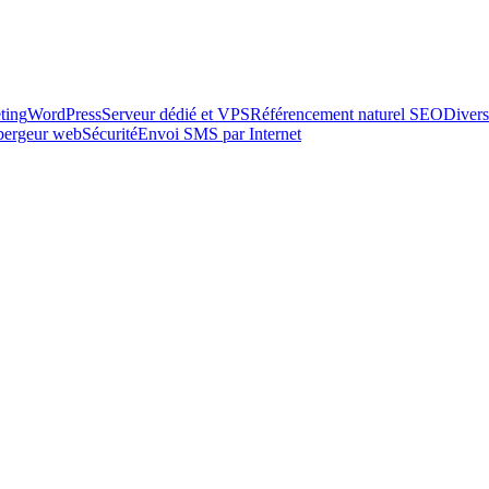
ting
WordPress
Serveur dédié et VPS
Référencement naturel SEO
Divers
ébergeur web
Sécurité
Envoi SMS par Internet