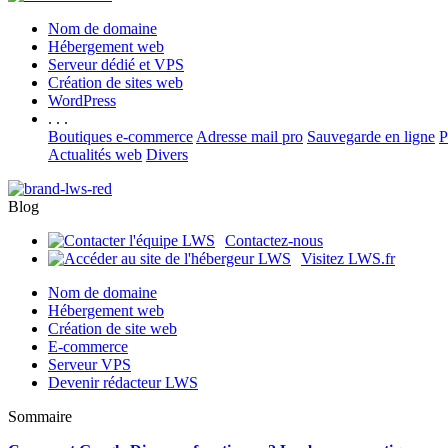
Nom de domaine
Hébergement web
Serveur dédié et VPS
Création de sites web
WordPress
. . .
Boutiques e-commerce
Adresse mail pro
Sauvegarde en ligne
P
Actualités web
Divers
Blog
Contactez-nous
Visitez LWS.fr
Nom de domaine
Hébergement web
Création de site web
E-commerce
Serveur VPS
Devenir rédacteur LWS
Sommaire