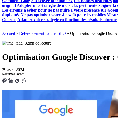
Comment Google Discover fonctionne ?
Les bonnes pratiques pou
original
Adopter une stratégie de mots-clés pertinente
Soigner la 
Les erreurs à éviter pour ne pas nuire à votre présence sur Goog
dupliqués
Ne pas optimiser votre site web pour les mobiles
Mesure
Console
Adapter votre stratégie en fonction des résultats obtenus
Accueil
»
Référencement naturel SEO
»
Optimisation Google Discover
32mn de lecture
Optimisation Google Discover : 
29 avril 2024
Résumez avec: