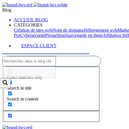
Blog
ACCUEIL BLOG
CATÉGORIES
Création de sites web
Nom de domaine
Hébergement web
Marke
Pro
Cybersécurité
PrestaShop
Sauvegarde en ligne
Affiliation H
ESPACE CLIENT
Exact matches only
Search in title
Search in content