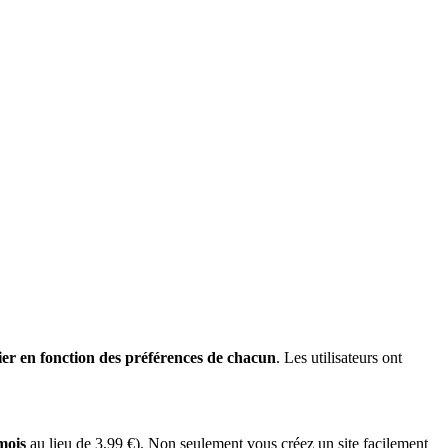
rier en fonction des préférences de chacun
. Les utilisateurs ont
mois
au lieu de 3,99 €). Non seulement vous créez un site facilement