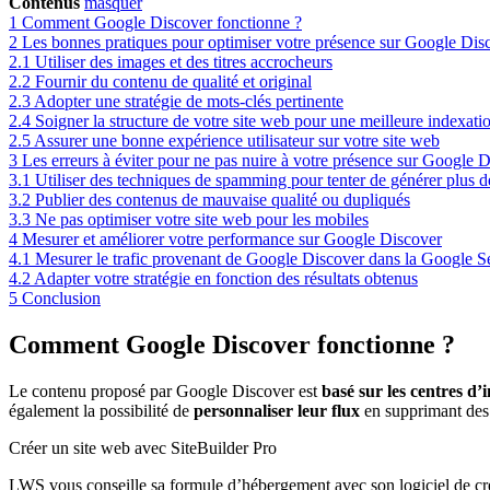
Contenus
masquer
1
Comment Google Discover fonctionne ?
2
Les bonnes pratiques pour optimiser votre présence sur Google Dis
2.1
Utiliser des images et des titres accrocheurs
2.2
Fournir du contenu de qualité et original
2.3
Adopter une stratégie de mots-clés pertinente
2.4
Soigner la structure de votre site web pour une meilleure indexat
2.5
Assurer une bonne expérience utilisateur sur votre site web
3
Les erreurs à éviter pour ne pas nuire à votre présence sur Google 
3.1
Utiliser des techniques de spamming pour tenter de générer plus de
3.2
Publier des contenus de mauvaise qualité ou dupliqués
3.3
Ne pas optimiser votre site web pour les mobiles
4
Mesurer et améliorer votre performance sur Google Discover
4.1
Mesurer le trafic provenant de Google Discover dans la Google 
4.2
Adapter votre stratégie en fonction des résultats obtenus
5
Conclusion
Comment Google Discover fonctionne ?
Le contenu proposé par Google Discover est
basé sur les centres d’in
également la possibilité de
personnaliser leur flux
en supprimant des s
Créer un site web avec SiteBuilder Pro
LWS vous conseille sa formule d’hébergement avec son logiciel de cr