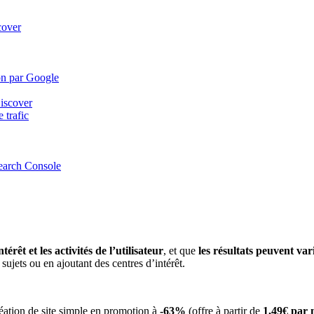
cover
ion par Google
Discover
 trafic
Search Console
térêt et les activités de l’utilisateur
, et que
les résultats peuvent va
ujets ou en ajoutant des centres d’intérêt.
éation de site simple en promotion à
-63%
(offre à partir de
1,49€ par 