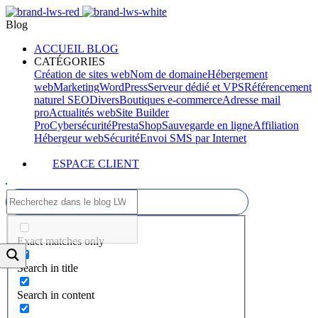
Blog
ACCUEIL BLOG
CATÉGORIES
Création de sites web
Nom de domaine
Hébergement
web
Marketing
WordPress
Serveur dédié et VPS
Référencement
naturel SEO
Divers
Boutiques e-commerce
Adresse mail
pro
Actualités web
Site Builder
Pro
Cybersécurité
PrestaShop
Sauvegarde en ligne
Affiliation
Hébergeur web
Sécurité
Envoi SMS par Internet
ESPACE CLIENT
Exact matches only
Search in title
Search in content