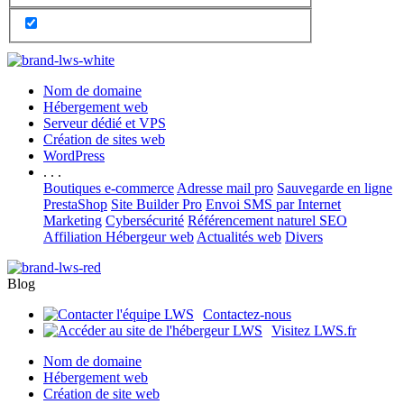
Nom de domaine
Hébergement web
Serveur dédié et VPS
Création de sites web
WordPress
. . .
Boutiques e-commerce
Adresse mail pro
Sauvegarde en ligne
PrestaShop
Site Builder Pro
Envoi SMS par Internet
Marketing
Cybersécurité
Référencement naturel SEO
Affiliation Hébergeur web
Actualités web
Divers
Blog
Contactez-nous
Visitez LWS.fr
Nom de domaine
Hébergement web
Création de site web