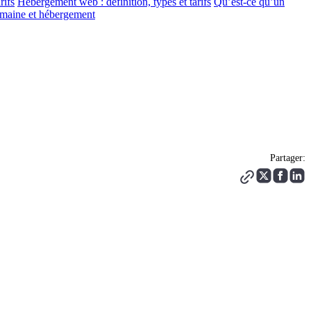
rifs
Hébergement web : définition, types et tarifs
Qu’est-ce qu’un
aine et hébergement
Partager: