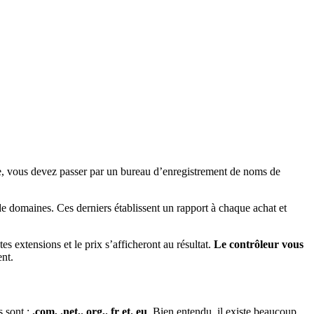
re, vous devez passer par un bureau d’enregistrement de noms de
de domaines. Ces derniers établissent un rapport à chaque achat et
tes extensions et le prix s’afficheront au résultat.
Le contrôleur vous
ent.
s sont :
.com, .net,. org,. fr et. eu
. Bien entendu, il existe beaucoup