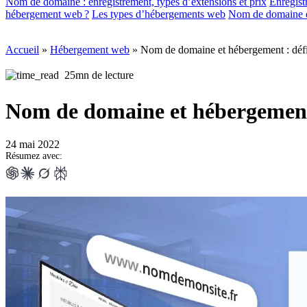
Nom de domaine : enregistrement, types d’extensions et prix
Enregis
hébergement web ?
Les types d’hébergements web
Nom de domaine et
Accueil
»
Hébergement web
»
Nom de domaine et hébergement : défin
25mn de lecture
Nom de domaine et hébergement :
24 mai 2022
Résumez avec: