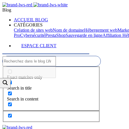
Blog
ACCUEIL BLOG
CATÉGORIES
Création de sites web
Nom de domaine
Hébergement web
Marke
Pro
Cybersécurité
PrestaShop
Sauvegarde en ligne
Affiliation H
ESPACE CLIENT
Exact matches only
Search in title
Search in content