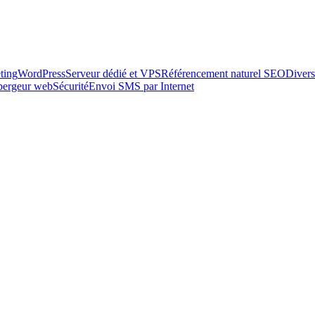
ting
WordPress
Serveur dédié et VPS
Référencement naturel SEO
Divers
ébergeur web
Sécurité
Envoi SMS par Internet