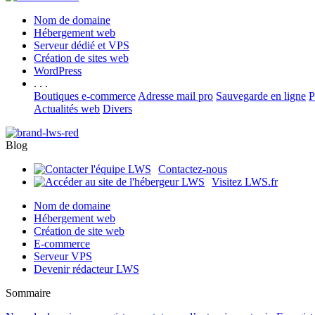
Nom de domaine
Hébergement web
Serveur dédié et VPS
Création de sites web
WordPress
. . .
Boutiques e-commerce
Adresse mail pro
Sauvegarde en ligne
P
Actualités web
Divers
Blog
Contactez-nous
Visitez LWS.fr
Nom de domaine
Hébergement web
Création de site web
E-commerce
Serveur VPS
Devenir rédacteur LWS
Sommaire