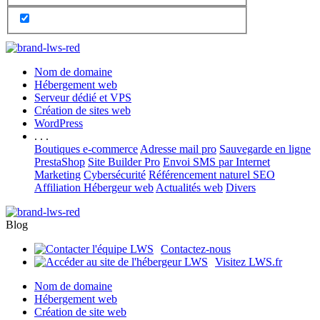
Nom de domaine
Hébergement web
Serveur dédié et VPS
Création de sites web
WordPress
. . .
Boutiques e-commerce
Adresse mail pro
Sauvegarde en ligne
PrestaShop
Site Builder Pro
Envoi SMS par Internet
Marketing
Cybersécurité
Référencement naturel SEO
Affiliation Hébergeur web
Actualités web
Divers
Blog
Contactez-nous
Visitez LWS.fr
Nom de domaine
Hébergement web
Création de site web