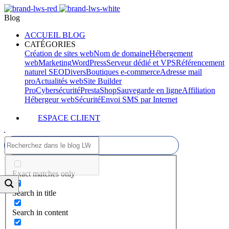
Blog
ACCUEIL BLOG
CATÉGORIES
Création de sites web
Nom de domaine
Hébergement
web
Marketing
WordPress
Serveur dédié et VPS
Référencement
naturel SEO
Divers
Boutiques e-commerce
Adresse mail
pro
Actualités web
Site Builder
Pro
Cybersécurité
PrestaShop
Sauvegarde en ligne
Affiliation
Hébergeur web
Sécurité
Envoi SMS par Internet
ESPACE CLIENT
Exact matches only
Search in title
Search in content