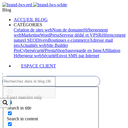
Blog
ACCUEIL BLOG
CATÉGORIES
Création de sites web
Nom de domaine
Hébergement
web
Marketing
WordPress
Serveur dédié et VPS
Référencement
naturel SEO
Divers
Boutiques e-commerce
Adresse mail
pro
Actualités web
Site Builder
Pro
Cybersécurité
PrestaShop
Sauvegarde en ligne
Affiliation
Hébergeur web
Sécurité
Envoi SMS par Internet
ESPACE CLIENT
Exact matches only
Search in title
Search in content