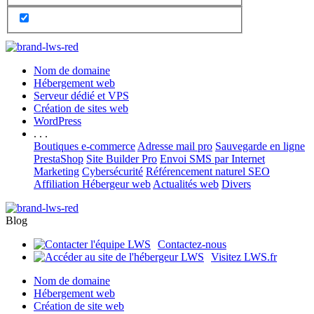
Nom de domaine
Hébergement web
Serveur dédié et VPS
Création de sites web
WordPress
. . .
Boutiques e-commerce
Adresse mail pro
Sauvegarde en ligne
PrestaShop
Site Builder Pro
Envoi SMS par Internet
Marketing
Cybersécurité
Référencement naturel SEO
Affiliation Hébergeur web
Actualités web
Divers
Blog
Contactez-nous
Visitez LWS.fr
Nom de domaine
Hébergement web
Création de site web