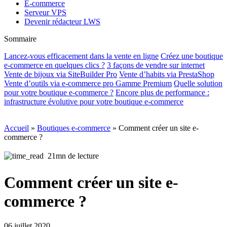
E-commerce
Serveur VPS
Devenir rédacteur LWS
Sommaire
Lancez-vous efficacement dans la vente en ligne
Créez une boutique
e-commerce en quelques clics ?
3 façons de vendre sur internet
Vente de bijoux via SiteBuilder Pro
Vente d’habits via PrestaShop
Vente d’outils via e-commerce pro Gamme Premium
Quelle solution
pour votre boutique e-commerce ?
Encore plus de performance :
infrastructure évolutive pour votre boutique e-commerce
Accueil
»
Boutiques e-commerce
»
Comment créer un site e-
commerce ?
21mn de lecture
Comment créer un site e-
commerce ?
06 juillet 2020