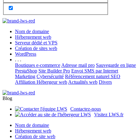
Nom de domaine
Hébergement web
Serveur dédié et VPS
Création de sites web
WordPress
. . .
Boutiques e-commerce
Adresse mail pro
Sauvegarde en ligne
PrestaShop
Site Builder Pro
Envoi SMS par Internet
Marketing
Cybersécurité
Référencement naturel SEO
Affiliation Hébergeur web
Actualités web
Divers
Blog
Contactez-nous
Visitez LWS.fr
Nom de domaine
Hébergement web
Création de site web