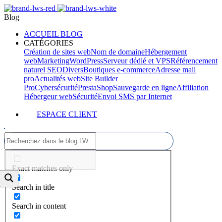
Blog
ACCUEIL BLOG
CATÉGORIES
Création de sites web
Nom de domaine
Hébergement
web
Marketing
WordPress
Serveur dédié et VPS
Référencement
naturel SEO
Divers
Boutiques e-commerce
Adresse mail
pro
Actualités web
Site Builder
Pro
Cybersécurité
PrestaShop
Sauvegarde en ligne
Affiliation
Hébergeur web
Sécurité
Envoi SMS par Internet
ESPACE CLIENT
Exact matches only
Search in title
Search in content