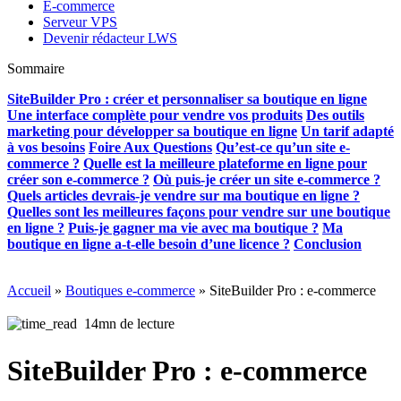
E-commerce
Serveur VPS
Devenir rédacteur LWS
Sommaire
SiteBuilder Pro : créer et personnaliser sa boutique en ligne
Une interface complète pour vendre vos produits
Des outils
marketing pour développer sa boutique en ligne
Un tarif adapté
à vos besoins
Foire Aux Questions
Qu’est-ce qu’un site e-
commerce ?
Quelle est la meilleure plateforme en ligne pour
créer son e-commerce ?
Où puis-je créer un site e-commerce ?
Quels articles devrais-je vendre sur ma boutique en ligne ?
Quelles sont les meilleures façons pour vendre sur une boutique
en ligne ?
Puis-je gagner ma vie avec ma boutique ?
Ma
boutique en ligne a-t-elle besoin d’une licence ?
Conclusion
Accueil
»
Boutiques e-commerce
»
SiteBuilder Pro : e-commerce
14mn de lecture
SiteBuilder Pro : e-commerce