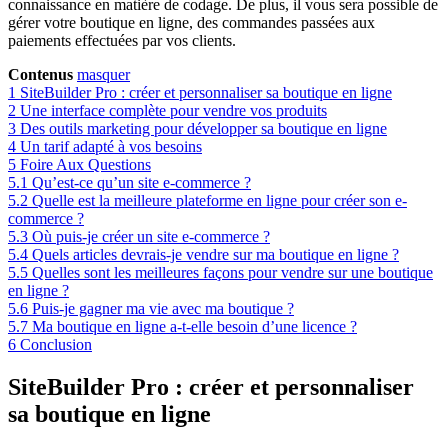
connaissance en matière de codage. De plus, il vous sera possible de
gérer votre boutique en ligne, des commandes passées aux
paiements effectuées par vos clients.
Contenus
masquer
1
SiteBuilder Pro : créer et personnaliser sa boutique en ligne
2
Une interface complète pour vendre vos produits
3
Des outils marketing pour développer sa boutique en ligne
4
Un tarif adapté à vos besoins
5
Foire Aux Questions
5.1
Qu’est-ce qu’un site e-commerce ?
5.2
Quelle est la meilleure plateforme en ligne pour créer son e-
commerce ?
5.3
Où puis-je créer un site e-commerce ?
5.4
Quels articles devrais-je vendre sur ma boutique en ligne ?
5.5
Quelles sont les meilleures façons pour vendre sur une boutique
en ligne ?
5.6
Puis-je gagner ma vie avec ma boutique ?
5.7
Ma boutique en ligne a-t-elle besoin d’une licence ?
6
Conclusion
SiteBuilder Pro : créer et personnaliser
sa boutique en ligne