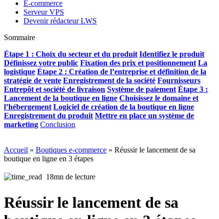
E-commerce
Serveur VPS
Devenir rédacteur LWS
Sommaire
Étape 1 : Choix du secteur et du produit
Identifiez le produit
Définissez votre public
Fixation des prix et positionnement
La
logistique
Étape 2 : Création de l’entreprise et définition de la
stratégie de vente
Enregistrement de la société
Fournisseurs
Entrepôt et société de livraison
Système de paiement
Étape 3 :
Lancement de la boutique en ligne
Choisissez le domaine et
l’hébergement
Logiciel de création de la boutique en ligne
Enregistrement du produit
Mettre en place un système de
marketing
Conclusion
Accueil
»
Boutiques e-commerce
»
Réussir le lancement de sa
boutique en ligne en 3 étapes
18mn de lecture
Réussir le lancement de sa