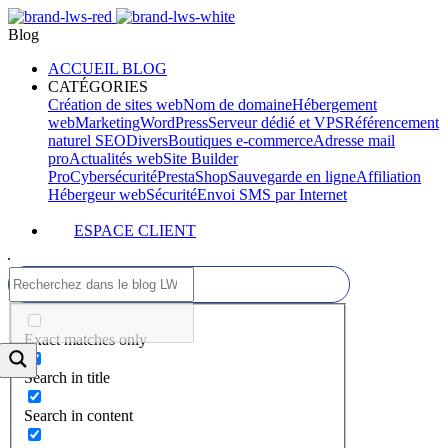
Blog
ACCUEIL BLOG
CATÉGORIES
Création de sites web
Nom de domaine
Hébergement
web
Marketing
WordPress
Serveur dédié et VPS
Référencement
naturel SEO
Divers
Boutiques e-commerce
Adresse mail
pro
Actualités web
Site Builder
Pro
Cybersécurité
PrestaShop
Sauvegarde en ligne
Affiliation
Hébergeur web
Sécurité
Envoi SMS par Internet
ESPACE CLIENT
Exact matches only
Search in title
Search in content