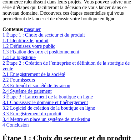
commerce ralentissent dans leurs projets. Vous pouvez suivre une
série d’étapes qui faciliteront la décision de vous lancer dans ce
nouveau domaine. Découvrez ces étapes essentielles qui vous
permettront de lancer et de réussir votre boutique en ligne.
Contenus
masquer
1
Étape 1 : Choix du secteur et du produit
1.1
Identifiez le produit
1.2
Définissez votre public
1.3
Fixation des prix et positionnement
1.4
La logistique
2
Étape 2 : Création de l’entreprise et définition de la stratégie de
vente
2.1
Enregistrement de la société
2.2
Fournisseurs
2.3
Entrepôt et société de livraison
2.4
Système de paiement
3
Étape 3 : Lancement de la boutique en ligne
3.1
Choisissez le domaine et l’hébergement
3.2
Logiciel de création de la boutique en ligne
3.3
Enregistrement du produit
3.4
Mettre en place un système de marketing
4
Conclusion
Étape 1 : Choix du secteur et du produit