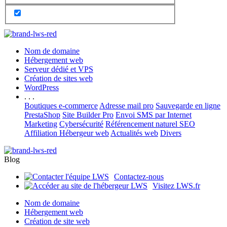
Nom de domaine
Hébergement web
Serveur dédié et VPS
Création de sites web
WordPress
. . .
Boutiques e-commerce
Adresse mail pro
Sauvegarde en ligne
PrestaShop
Site Builder Pro
Envoi SMS par Internet
Marketing
Cybersécurité
Référencement naturel SEO
Affiliation Hébergeur web
Actualités web
Divers
Blog
Contactez-nous
Visitez LWS.fr
Nom de domaine
Hébergement web
Création de site web