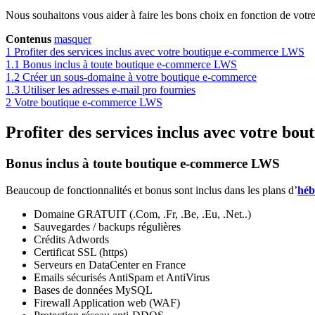
Nous souhaitons vous aider à faire les bons choix en fonction de vot
Contenus
masquer
1
Profiter des services inclus avec votre boutique e-commerce LWS
1.1
Bonus inclus à toute boutique e-commerce LWS
1.2
Créer un sous-domaine à votre boutique e-commerce
1.3
Utiliser les adresses e-mail pro fournies
2
Votre boutique e-commerce LWS
Profiter des services inclus avec votre b
Bonus inclus à toute boutique e-commerce LWS
Beaucoup de fonctionnalités et bonus sont inclus dans les plans d’
héb
Domaine GRATUIT (.Com, .Fr, .Be, .Eu, .Net..)
Sauvegardes / backups régulières
Crédits Adwords
Certificat SSL (https)
Serveurs en DataCenter en France
Emails sécurisés AntiSpam et AntiVirus
Bases de données MySQL
Firewall Application web (WAF)