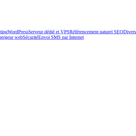
ting
WordPress
Serveur dédié et VPS
Référencement naturel SEO
Divers
ébergeur web
Sécurité
Envoi SMS par Internet