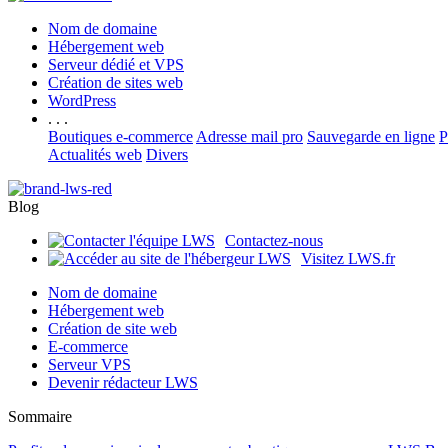
Nom de domaine
Hébergement web
Serveur dédié et VPS
Création de sites web
WordPress
. . .
Boutiques e-commerce
Adresse mail pro
Sauvegarde en ligne
P
Actualités web
Divers
Blog
Contactez-nous
Visitez LWS.fr
Nom de domaine
Hébergement web
Création de site web
E-commerce
Serveur VPS
Devenir rédacteur LWS
Sommaire