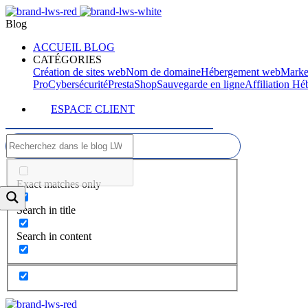
Blog
ACCUEIL BLOG
CATÉGORIES
Création de sites web
Nom de domaine
Hébergement web
Marke
Pro
Cybersécurité
PrestaShop
Sauvegarde en ligne
Affiliation H
ESPACE CLIENT
Exact matches only
Search in title
Search in content