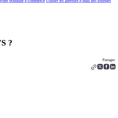
 votre boutique e-commerce
Utiliser les adresses e-mail pro fournies
WS ?
Partager: