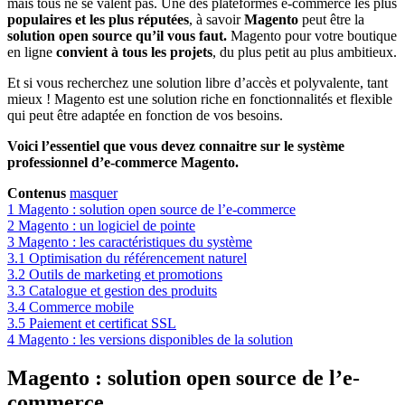
mais tous ne se valent pas. Une des plateformes e-commerce les plus
populaires et les plus réputées
, à savoir
Magento
peut être la
solution open source qu’il vous faut.
Magento pour votre boutique
en ligne
convient à tous les projets
, du plus petit au plus ambitieux.
Et si vous recherchez une solution libre d’accès et polyvalente, tant
mieux ! Magento est une solution riche en fonctionnalités et flexible
qui peut être adaptée en fonction de vos besoins.
Voici l’essentiel que vous devez connaitre sur le système
professionnel d’e-commerce Magento.
Contenus
masquer
1
Magento : solution open source de l’e-commerce
2
Magento : un logiciel de pointe
3
Magento : les caractéristiques du système
3.1
Optimisation du référencement naturel
3.2
Outils de marketing et promotions
3.3
Catalogue et gestion des produits
3.4
Commerce mobile
3.5
Paiement et certificat SSL
4
Magento : les versions disponibles de la solution
Magento : solution open source de l’e-
commerce