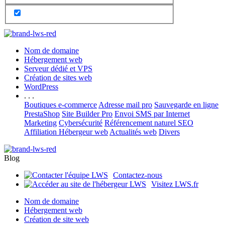
Nom de domaine
Hébergement web
Serveur dédié et VPS
Création de sites web
WordPress
. . .
Boutiques e-commerce
Adresse mail pro
Sauvegarde en ligne
PrestaShop
Site Builder Pro
Envoi SMS par Internet
Marketing
Cybersécurité
Référencement naturel SEO
Affiliation Hébergeur web
Actualités web
Divers
Blog
Contactez-nous
Visitez LWS.fr
Nom de domaine
Hébergement web
Création de site web