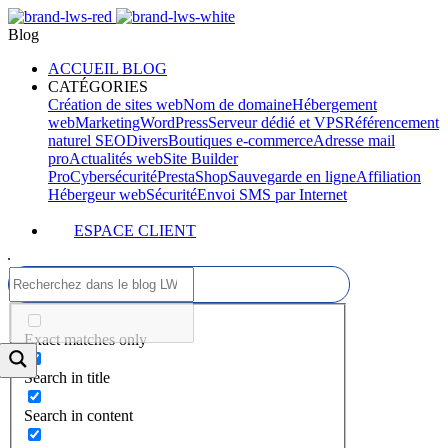
Blog
ACCUEIL BLOG
CATÉGORIES
Création de sites web
Nom de domaine
Hébergement
web
Marketing
WordPress
Serveur dédié et VPS
Référencement
naturel SEO
Divers
Boutiques e-commerce
Adresse mail
pro
Actualités web
Site Builder
Pro
Cybersécurité
PrestaShop
Sauvegarde en ligne
Affiliation
Hébergeur web
Sécurité
Envoi SMS par Internet
ESPACE CLIENT
Exact matches only
Search in title
Search in content