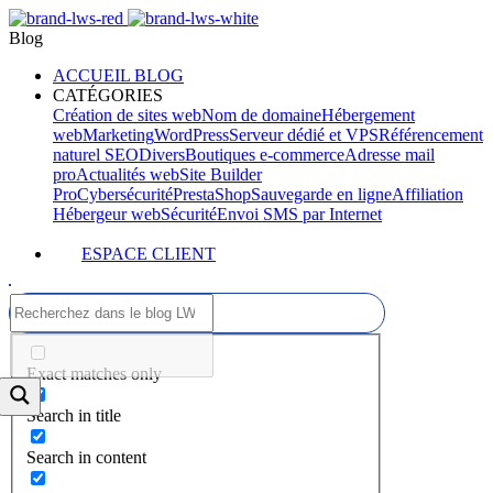
Blog
ACCUEIL BLOG
CATÉGORIES
Création de sites web
Nom de domaine
Hébergement
web
Marketing
WordPress
Serveur dédié et VPS
Référencement
naturel SEO
Divers
Boutiques e-commerce
Adresse mail
pro
Actualités web
Site Builder
Pro
Cybersécurité
PrestaShop
Sauvegarde en ligne
Affiliation
Hébergeur web
Sécurité
Envoi SMS par Internet
ESPACE CLIENT
Exact matches only
Search in title
Search in content