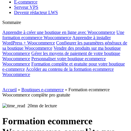
E-commerce
Serveur VPS
Devenir rédacteur LWS
Sommaire
Apprendre à créer une boutique en ligne avec Woocommerce
Une
formation ecommerce Woocommerce
Apprendre à installer
WordPress + Woocommerce
Configurer les paramètres généraux de
sa boutique Woocommerce
Vendre des produits sur ma boutique
Woocommerce
Gérer les moyens de paiement de votre boutique
Woocommerce
Personnaliser votre boutique ecommerce
Woocommerce
Formation complète et gratuite pour votre boutique
e-commerce
Accéder au contenu de la formation ecommerce
Woocommerce
Accueil
»
Boutiques e-commerce
»
Formation ecommerce
Woocommerce complète pro gratuite
20mn de lecture
Formation ecommerce