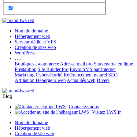
Nom de domaine
Hébergement web
Serveur dédié et VPS
Création de sites web
WordPress
. . .
Boutiques e-commerce
Adresse mail pro
Sauvegarde en ligne
PrestaShop
Site Builder Pro
Envoi SMS par Internet
Marketing
Cybersécurité
Référencement naturel SEO
Affiliation Hébergeur web
Actualités web
Divers
Blog
Contactez-nous
Visitez LWS.fr
Nom de domaine
Hébergement web
Création de site web