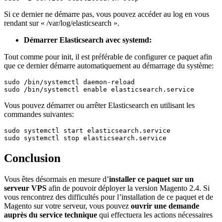
Si ce dernier ne démarre pas, vous pouvez accéder au log en vous
rendant sur « /var/log/elasticsearch ».
Démarrer Elasticsearch avec systemd:
Tout comme pour init, il est préférable de configurer ce paquet afin
que ce dernier démarre automatiquement au démarrage du système:
sudo 
/
bin
/
systemctl daemon
-
reload

sudo 
/
bin
/
systemctl enable elasticsearch
.
service
Vous pouvez démarrer ou arrêter Elasticsearch en utilisant les
commandes suivantes:
sudo systemctl start elasticsearch
.
service

sudo systemctl stop elasticsearch
.
service
Conclusion
Vous êtes désormais en mesure d’
installer ce paquet sur un
serveur VPS
afin de pouvoir déployer la version Magento 2.4. Si
vous rencontrez des difficultés pour l’installation de ce paquet et de
Magento sur votre serveur, vous pouvez
ouvrir une demande
auprès du service technique
qui effectuera les actions nécessaires