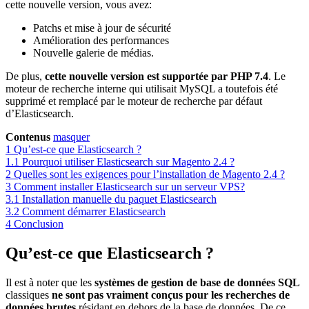
cette nouvelle version, vous avez:
Patchs et mise à jour de sécurité
Amélioration des performances
Nouvelle galerie de médias.
De plus,
cette nouvelle version est supportée par PHP 7.4
. Le
moteur de recherche interne qui utilisait MySQL a toutefois été
supprimé et remplacé par le moteur de recherche par défaut
d’Elasticsearch.
Contenus
masquer
1
Qu’est-ce que Elasticsearch ?
1.1
Pourquoi utiliser Elasticsearch sur Magento 2.4 ?
2
Quelles sont les exigences pour l’installation de Magento 2.4 ?
3
Comment installer Elasticsearch sur un serveur VPS?
3.1
Installation manuelle du paquet Elasticsearch
3.2
Comment démarrer Elasticsearch
4
Conclusion
Qu’est-ce que Elasticsearch ?
Il est à noter que les
systèmes de gestion de base de données SQL
classiques
ne sont pas vraiment conçus pour les recherches de
données brutes
résidant en dehors de la base de données. De ce