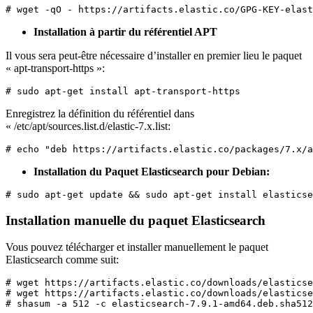
# wget 
-
qO 
-
 https
://
artifacts
.
elastic
.
co
/
GPG
-
KEY
-
elast
Installation à partir du référentiel APT
Il vous sera peut-être nécessaire d’installer en premier lieu le paquet
« apt-transport-https »:
# sudo apt
-
get install apt
-
transport
-
https
Enregistrez la définition du référentiel dans
« /etc/apt/sources.list.d/elastic-7.x.list:
# echo 
"deb https://artifacts.elastic.co/packages/7.x/a
Installation du Paquet Elasticsearch pour Debian:
# sudo apt
-
get update 
&&
 sudo apt
-
get install elasticse
Installation manuelle du paquet Elasticsearch
Vous pouvez télécharger et installer manuellement le paquet
Elasticsearch comme suit:
# wget https
://
artifacts
.
elastic
.
co
/
downloads
/
elasticse
# wget https
://
artifacts
.
elastic
.
co
/
downloads
/
elasticse
# shasum 
-
a 
512
-
c elasticsearch
-
7.9
.
1
-
amd64
.
deb
.
sha512