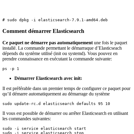
# sudo dpkg 
-
i elasticsearch
-
7.9
.
1
-
amd64
.
deb
Comment démarrer Elasticsearch
Ce paquet ne démarre pas automatiquement
une fois le paquet
installé. La commande permettant le démarraque d’Elasticseach
dépends du système utilisé (init ou systemd). Vous pouvez en
prendre connaissance en exécutant la commande suivante:
ps 
-
p 
1
Démarrer Elasticsearch avec init:
Il est préférable dans un premier temps de configurer ce paquet pour
qu’il démarre automatiquement au démarrage du système
sudo update
-
rc
.
d elasticsearch defaults 
95
10
Il vous est possible de démarrer ou arrêter Elasticsearch en utilisant
les commandes suivantes:
sudo 
-
i service elasticsearch start

sudo 
-
i service elasticsearch stop