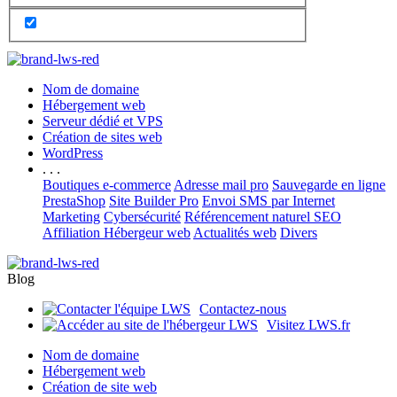
Nom de domaine
Hébergement web
Serveur dédié et VPS
Création de sites web
WordPress
. . .
Boutiques e-commerce
Adresse mail pro
Sauvegarde en ligne
PrestaShop
Site Builder Pro
Envoi SMS par Internet
Marketing
Cybersécurité
Référencement naturel SEO
Affiliation Hébergeur web
Actualités web
Divers
Blog
Contactez-nous
Visitez LWS.fr
Nom de domaine
Hébergement web
Création de site web