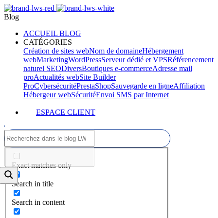
Blog
ACCUEIL BLOG
CATÉGORIES
Création de sites web
Nom de domaine
Hébergement
web
Marketing
WordPress
Serveur dédié et VPS
Référencement
naturel SEO
Divers
Boutiques e-commerce
Adresse mail
pro
Actualités web
Site Builder
Pro
Cybersécurité
PrestaShop
Sauvegarde en ligne
Affiliation
Hébergeur web
Sécurité
Envoi SMS par Internet
ESPACE CLIENT
Exact matches only
Search in title
Search in content