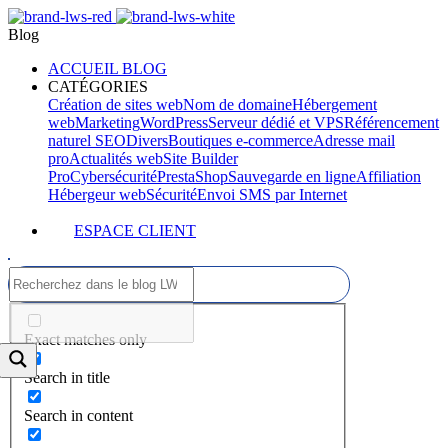
Blog
ACCUEIL BLOG
CATÉGORIES
Création de sites web
Nom de domaine
Hébergement
web
Marketing
WordPress
Serveur dédié et VPS
Référencement
naturel SEO
Divers
Boutiques e-commerce
Adresse mail
pro
Actualités web
Site Builder
Pro
Cybersécurité
PrestaShop
Sauvegarde en ligne
Affiliation
Hébergeur web
Sécurité
Envoi SMS par Internet
ESPACE CLIENT
Exact matches only
Search in title
Search in content