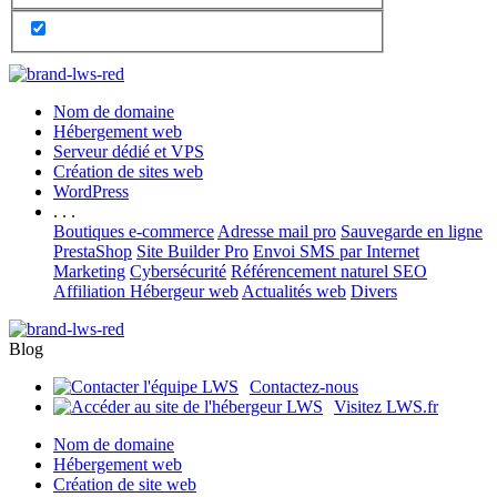
Nom de domaine
Hébergement web
Serveur dédié et VPS
Création de sites web
WordPress
. . .
Boutiques e-commerce
Adresse mail pro
Sauvegarde en ligne
PrestaShop
Site Builder Pro
Envoi SMS par Internet
Marketing
Cybersécurité
Référencement naturel SEO
Affiliation Hébergeur web
Actualités web
Divers
Blog
Contactez-nous
Visitez LWS.fr
Nom de domaine
Hébergement web
Création de site web